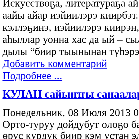
Искусствоҕа, литератураҕа ай
аайы айар иэйиилэрэ киирбэ
кэллэҕинэ, иэйиилэрэ киирэн
аһыллар уонна хас да ый – сы
дылы “биир тыынынан түһэрэн
Добавить комментарий
Подробнее ...
КУЛАН сайыҥҥы санаала
Понедельник, 08 Июля 2013 0
Орто-туруу дойдубут олоҕо б
өрүс курдук биир кэм устан э