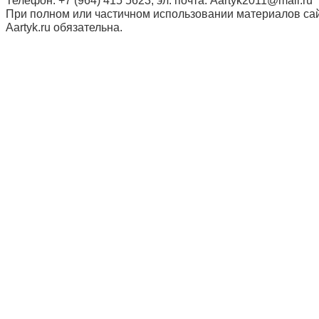
Телефон: +7 (964) 415 5623, эл. почта: Aartyk2011@mail.ru
При полном или частичном использовании материалов сай
Aartyk.ru oбязательна.