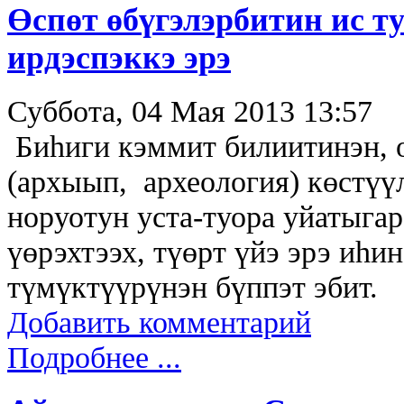
Өспөт өбүгэлэрбитин ис т
ирдэспэккэ эрэ
Суббота, 04 Мая 2013 13:57
Биһиги кэммит билиитинэн, 
(архыып, археология) көстүү
норуотун уста-туора уйатыгар
үөрэхтээх, түөрт үйэ эрэ иһи
түмүктүүрүнэн бүппэт эбит.
Добавить комментарий
Подробнее ...