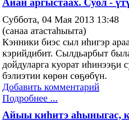
Айан аргыстаах. Суол - ү
Суббота, 04 Мая 2013 13:48
(санаа атастаһыыта)
Кэнники биэс сыл иһигэр ара
кэрийдибит. Сылдьарбыт был
дойдуларга куорат иһинээҕи 
бэлиэтии көрөн сөҕөбүн.
Добавить комментарий
Подробнее ...
Айыы киһитэ аһыныгас, к