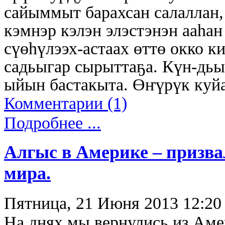
сайыммыт барахсан салаллан
кэмнэр кэлэн элэстэнэн ааһан
сүөһүлээх-астаах өттө окко к
садьыгар сырыттаҕа. Күн-дьыл
ыйын бастакыта. Өҥүрүк куй
Комментарии (1)
Подробнее ...
Алгыс в Америке – призва
мира.
Пятница, 21 Июня 2013 12:20
На днях мы вернулись из Амер