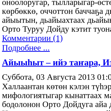
оноолоругар, тылларыгар-өст
көрбөккө, оччоттон баччаҕа
айыытын, дьайыахтаах дьайы
Орто Туруу Дойду кэтит туон
Комментарии (1)
Подробнее ...
Айыыһыт – ийэ таҥара, Иэ
Суббота, 03 Августа 2013 01:
Халлаантан көтөн кэлэн түһэ
мифологиятыгар кынаттаах м
бодолонон Орто Дойдуга айа д