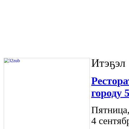
Итэҕэл
Рестор
городу 
Пятница,
4 сентяб