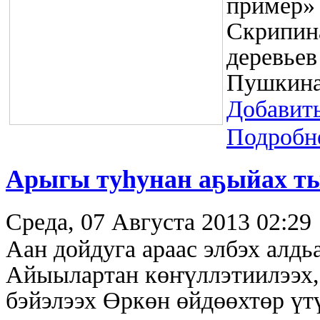
пример»
Скрипин
деревьев
Пушкина
Добавит
Подробне
Арыгы туһунан аҕыйах ты
Среда, 07 Августа 2013 02:29
Аан дойдуга араас элбэх алдь
Айыылартан көҥүллэтиилээх, 
бэйэлээх Өркөн өйдөөхтөр үт