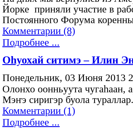
Йорке приняли участие в раб
Постоянного Форума коренны
Комментарии (8)
Подробнее ...
Оһуохай ситимэ – Илин Эҥ
Понедельник, 03 Июня 2013 2
Олонхо оонньуута чугаһаан, 
Мэҥэ сиригэр буола тураллар
Комментарии (1)
Подробнее ...