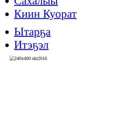
Сахалыы
Киин Куорат
Ытарҕа
Итэҕэл