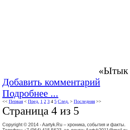
Алдьарха
Иван Г
«Ытык 
Добавить комментарий
Подробнее ...
<<
Первая
<
Пред.
1
2
3
4
5
След.
>
Последняя
>>
Страница 4 из 5
Copyright © 2014 - Aartyk.Ru – хроника, события и факты.