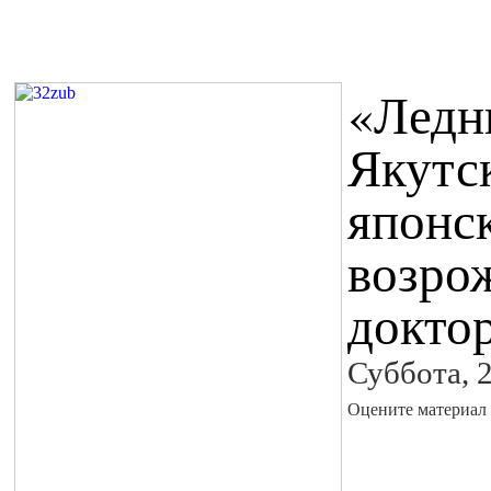
«Ледн
Якутс
японс
возро
докто
Суббота, 
Оцените материал