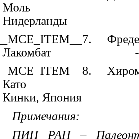
Моль - пал
Нидерланды
__MCE_ITEM__7. Фреде
Лакомбат - палео
__MCE_ITEM__8. Хиро
Като - генетик
Кинки, Япония
Примечания:
ПИН РАН – Палеонто