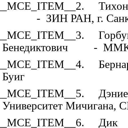
__MCE_ITEM__2. Тихонов
- ЗИН РАН, г. Санкт 
__MCE_ITEM__3. Горбун
Бенедиктович - ММК, 
__MCE_ITEM__4. Берна
Буиг - ММК
__MCE_ITEM__5. 
Университет Мичигана,
__MCE_ITEM__6. Дик