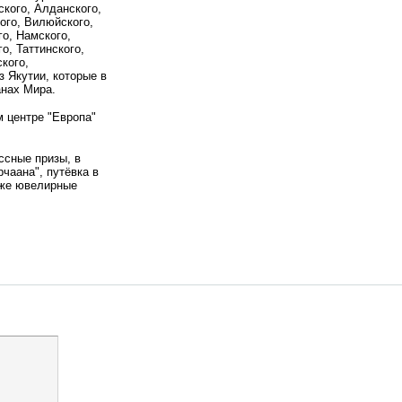
ского, Алданского,
ого, Вилюйского,
го, Намского,
о, Таттинского,
ского,
з Якутии, которые в
анах Мира.
м центре "Европа"
ассные призы, в
рчаана", путёвка в
акже ювелирные