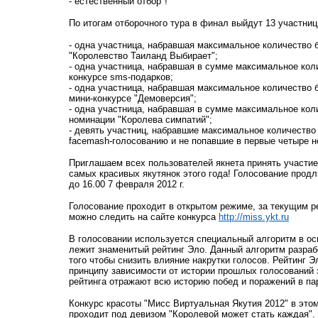
- естественный отбор"!
По итогам отборочного тура в финал выйдут 13 участни
- одна участница, набравшая максимальное количество 
"Королевство Таиланд Выбирает";
- одна участница, набравшая в сумме максимальное кол
конкурсе sms-подарков;
- одна участница, набравшая максимальное количество 
мини-конкурсе "Демоверсия";
- одна участница, набравшая в сумме максимальное кол
номинации "Королева симпатий";
- девять участниц, набравшие максимальное количеств
facemash-голосованию и не попавшие в первые четыре н
Приглашаем всех пользователей якнета принять участи
самых красивых якутянок этого года! Голосование прод
до 16.00 7 февраля 2012 г.
Голосование проходит в открытом режиме, за текущим 
можно следить на сайте конкурса
http://miss.ykt.ru
В голосовании используется специальный алгоритм в ос
лежит знаменитый рейтинг Эло. Данный алгоритм разра
того чтобы снизить влияние накрутки голосов. Рейтинг Э
принципу зависимости от истории прошлых голосований
рейтинга отражают всю историю побед и поражений в па
Конкурс красоты "Мисс Виртуальная Якутия 2012" в это
проходит под девизом "Королевой может стать каждая".