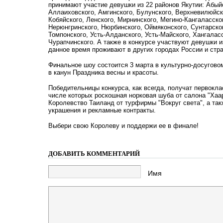
принимают участие девушки из 22 районов Якутии: Абый
Аллаиховского, Амгинского, Булунского, Верхневилюйск
Кобяйского, Ленского, Мирнинского, Мегино-Кангаласско
Нерюнгринского, Нюрбинского, Оймяконского, Сунтарског
Томпонского, Усть-Алданского, Усть-Майского, Хангалас
Чурапчинского. А также в конкурсе участвуют девушки и
данное время проживают в других городах России и стр
Финальное шоу состоится 3 марта в культурно-досугово
в канун Праздника весны и красоты.
Победительницы конкурса, как всегда, получат первокл
числе которых роскошная норковая шуба от салона "Хаа
Королевство Таиланд от турфирмы "Вокруг света", а т
украшения и рекламные контракты.
Выбери свою Королеву и поддержи ее в финале!
ДОБАВИТЬ КОММЕНТАРИЙ
Имя