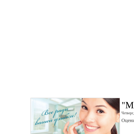
"М
Четверг
Оцени