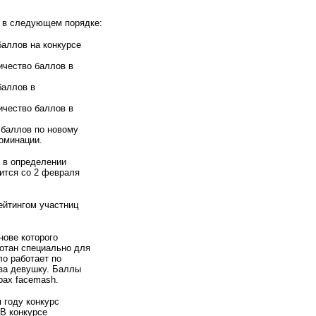
ц в следующем порядке:
баллов на конкурсе
ичество баллов в
баллов в
ичество баллов в
о баллов по новому
оминации.
е в определении
лится со 2 февраля
рейтингом участниц
нове которого
ботан специально для
ло работает по
 за девушку. Баллы
рах facemash.
м году конкурс
 В конкурсе