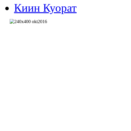
Киин Куорат