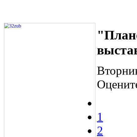
"План
выстав
Вторник
Оценит
1
2