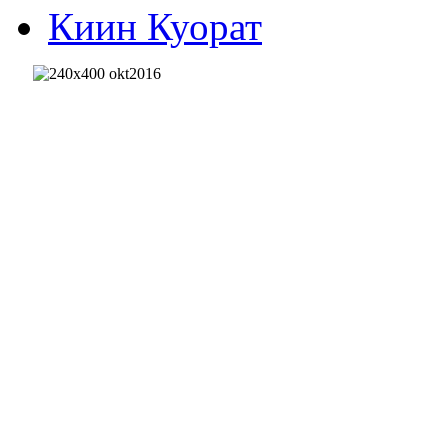
Киин Куорат