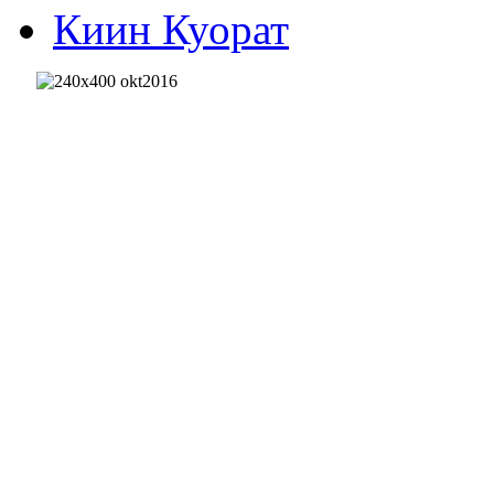
Киин Куорат