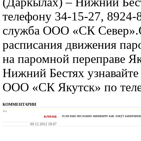
(Даркылах) – Нижний Бест
телефону 34-15-27, 8924-
служба ООО «СК Север».О
расписания движения па
на паромной переправе Я
Нижний Бестях узнавайте
ООО «СК Якутск» по теле
КОММЕНТАРИИ
#1
елена
если вам несложно напишите как зовут капитанов
09.12.2012 18:07