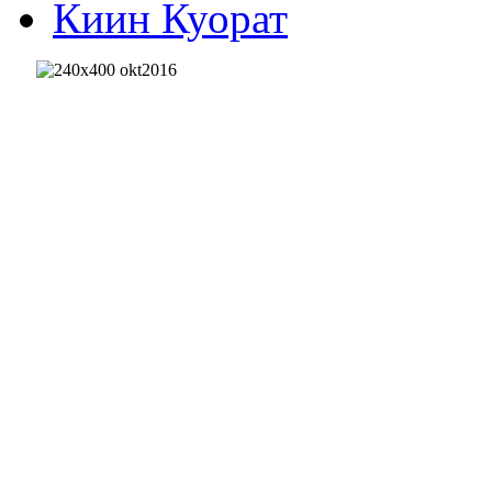
Киин Куорат