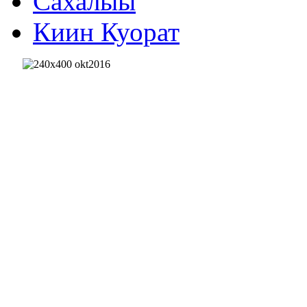
Сахалыы
Киин Куорат