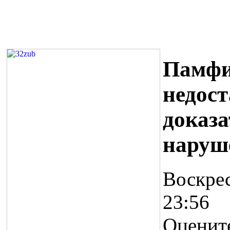
Памфи
недос
доказ
наруш
Воскрес
23:56
Оценит