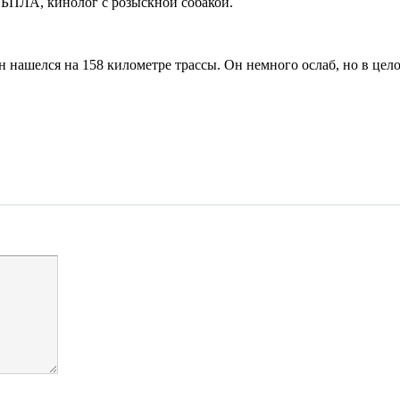
 БПЛА, кинолог с розыскной собакой.
н нашелся на 158 километре трассы. Он немного ослаб, но в цел