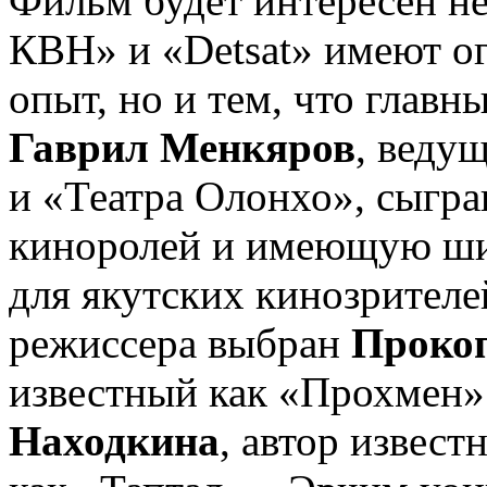
Фильм будет интересен не
КВН» и «Detsat» имеют о
опыт, но и тем, что глав
Гаврил Менкяров
, веду
и «Театра Олонхо», сыгр
киноролей и имеющую ши
для якутских кинозрител
режиссера выбран
Проко
известный как «Прохмен»
Находкина
, автор извес