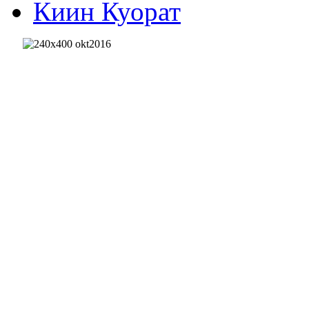
Киин Куорат