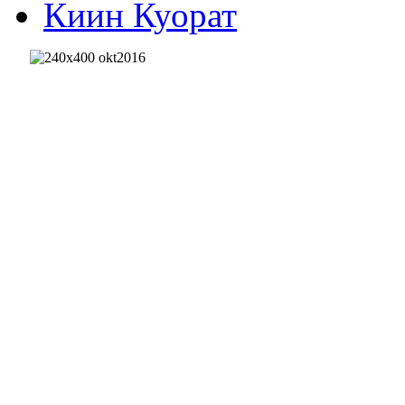
Киин Куорат