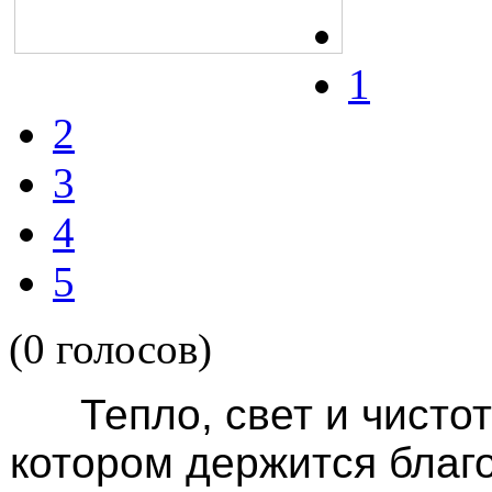
1
2
3
4
5
(0 голосов)
Тепло, свет и чистот
котором держится благо