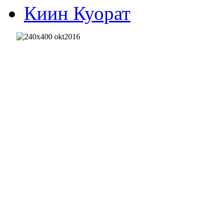
Киин Куорат