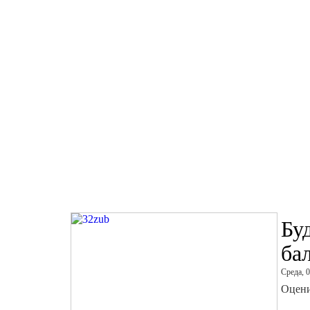
Бу
ба
Среда, 
Оцени