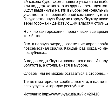
«А какова будет схема нашего участия на выб
или поддержка кого-то из других претендентов 
будут выдвинуты на эти выборы региональными 
участвовать в предвыборной кампании путем 
Государственную Думу по городу Якутску показ
веры горожан к действующим властям столиц
Я лично как горожанин, практически все врем
хозяйстве.
Это, в первую очередь, состояние дорог, про
повсеместная свалка. Каждый раз, когда ко м
республики...
А ведь имидж Якутии начинается с нее. И получ
богатства, а столица - вся в мусоре.
Словом, мы не можем оставаться в стороне», -
Также в материале
сообщается что, в настоя
всех улусах и городах республики.
Источник: http://www.v-yakutia.ru/?id=20410