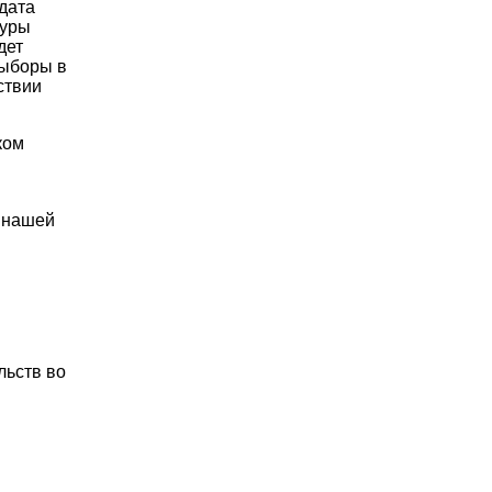
дата
туры
дет
выборы в
ствии
ком
у нашей
льств во