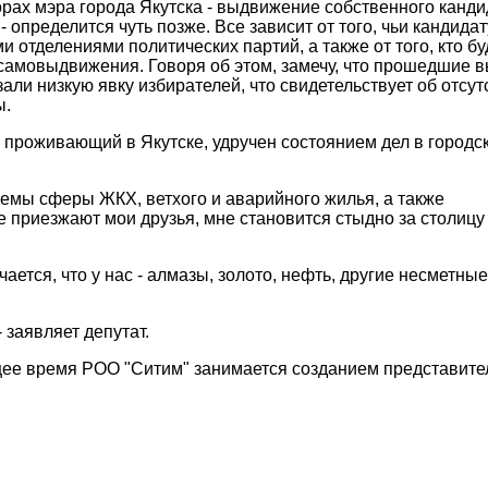
орах мэра города Якутска - выдвижение собственного канди
- определится чуть позже. Все зависит от того, чьи кандида
отделениями политических партий, а также от того, кто бу
самовыдвижения. Говоря об этом, замечу, что прошедшие 
али низкую явку избирателей, что свидетельствует об отсут
ы.
я проживающий в Якутске, удручен состоянием дел в городс
блемы сферы ЖКХ, ветхого и аварийного жилья, а также
не приезжают мои друзья, мне становится стыдно за столиц
ается, что у нас - алмазы, золото, нефть, другие несметные
 заявляет депутат.
щее время РОО "Ситим" занимается созданием представите