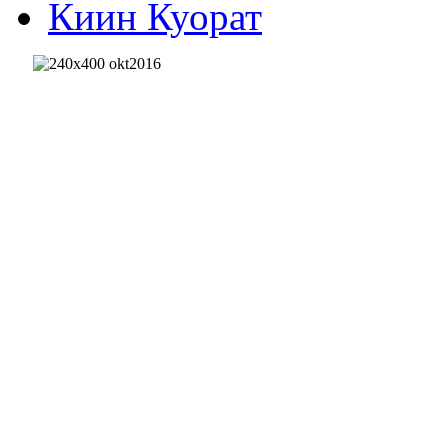
Киин Куорат