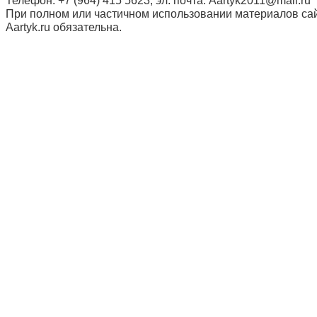
Телефон: +7 (964) 415 5623, эл. почта: Aartyk2011@mail.ru
При полном или частичном использовании материалов сай
Aartyk.ru oбязательна.