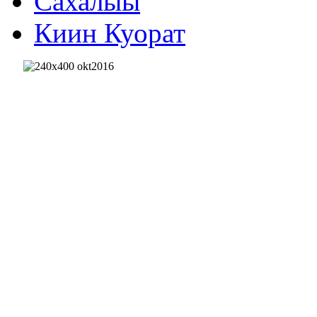
Сахалыы
Киин Куорат