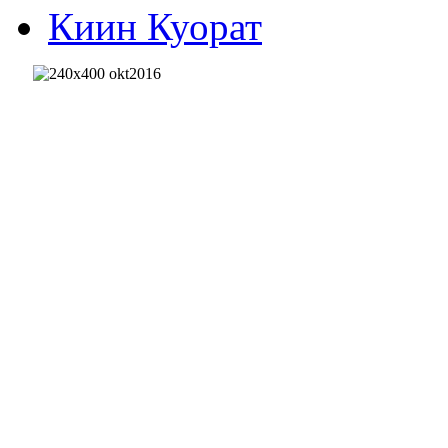
Киин Куорат