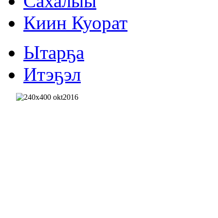
Сахалыы
Киин Куорат
Ытарҕа
Итэҕэл