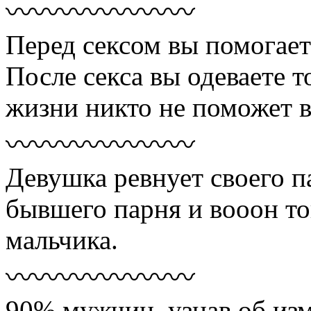
〰〰〰〰〰〰〰
Перед сексом вы помогаете
После секса вы одеваете т
жизни никто не поможет в
〰〰〰〰〰〰〰
Девушка ревнует своего п
бывшего парня и вооон т
мальчика.
〰〰〰〰〰〰〰
90% мужчин, узнав об из