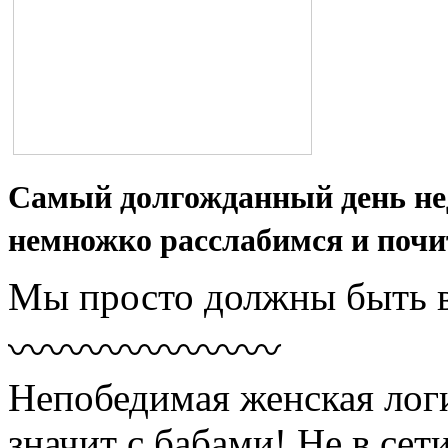
Самый долгожданный день нед
немножко расслабимся и почи
Мы просто должны быть вм
〰〰〰〰〰〰〰
Непобедимая женская логи
значит с бабами! Не в сет