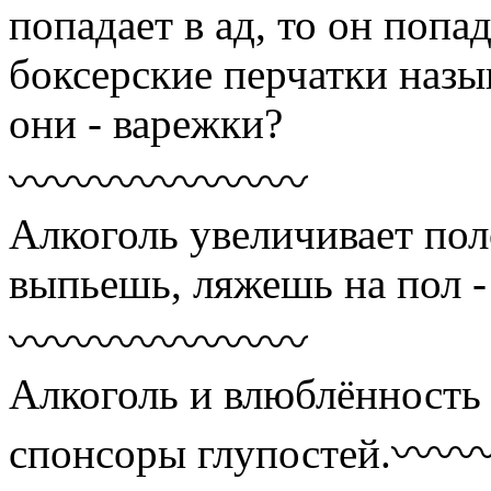
попадает в ад, то он попа
боксерские перчатки назы
они - варежки?
〰〰〰〰〰〰〰
Алкоголь увеличивает пол
выпьешь, ляжешь на пол - 
〰〰〰〰〰〰〰
Алкоголь и влюблённость
спонсоры глупостей