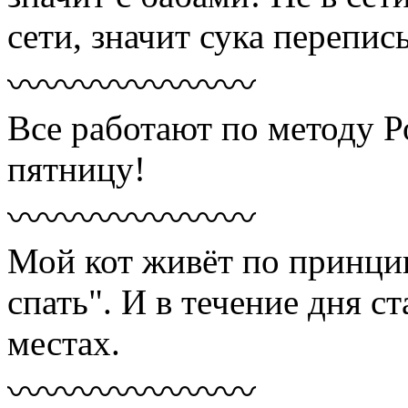
сети, значит сука перепис
〰〰〰〰〰〰〰
Все работают по методу Р
пятницу!
〰〰〰〰〰〰〰
Мой кот живёт по принци
спать". И в течение дня с
местах.
〰〰〰〰〰〰〰