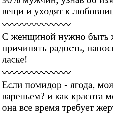
вещи и уходят к любовниц
〰〰〰〰〰〰〰
С женщиной нужно быть ж
причинять радость, нанос
ласке!
〰〰〰〰〰〰〰
Если помидор - ягода, мо
вареньем? и как красота м
она все время требует жер