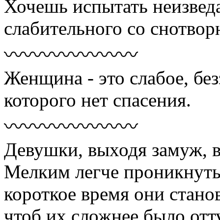
Хочешь испытать неизвед
слабительного со снотво
〰〰〰〰〰〰〰
Женщина - это слабое, без
которого нет спасения.
〰〰〰〰〰〰〰
Девушки, выходя замуж, в
Мелким легче проникнуть
короткое время они станов
чтоб их сложнее было отт