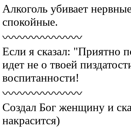
Алкоголь убивает нервные
спокойные.
〰〰〰〰〰〰〰
Если я сказал: "Приятно п
идет не о твоей пиздатост
воспитанности!
〰〰〰〰〰〰〰
Создал Бог женщину и ска
накрасится)