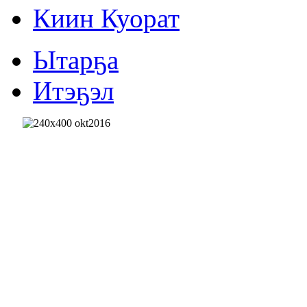
Киин Куорат
Ытарҕа
Итэҕэл