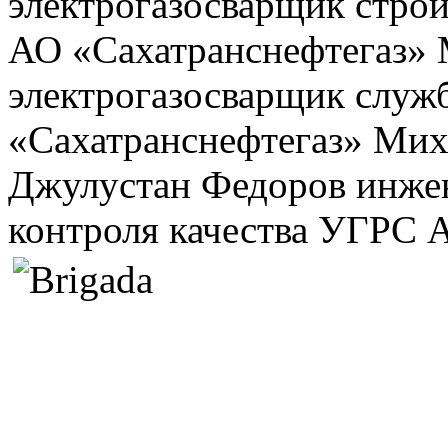
электрогазосварщик стро
АО «Сахатранснефтегаз» 
электрогазосварщик сл
«Сахатранснефтегаз» Мих
Джулустан Федоров инже
контроля качества УГРС 