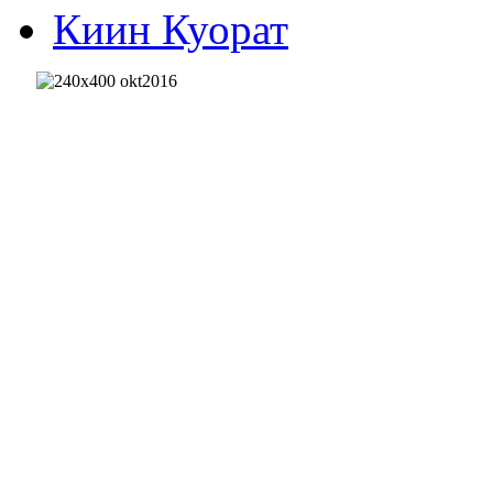
Киин Куорат