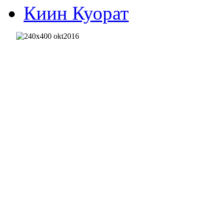
Киин Куорат