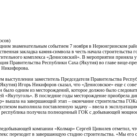
осов)
дним знаменательным событием 7 ноября в Нерюнгринском райо
ственная закладка камня-символа в честь начала строительства г
тительного комплекса «Денисовский». В мероприятии приняла у
ация Правительства Республики Саха (Якутия) во главе вице-пре
 Никифорова.
ем выступлении заместитель Председателя Правительства Респу
(Якутия) Игорь Никифоров сказал, что «Денисовское» еще с сове
н было одним из месторождений, которое должно было следовать
й «Якутуголь». В последние годы месторождение приобрела д
р» вышла на завершающий этап – окончание строительства ГОКа
успехом выполнила поставленную задачу – ввела в эксплуатаци
ы республика получила полноценный ГОК с добывающей мощно
гледобывающей компании «Колмар» Сергей Цивилев отметил, чт
екс переходит в завершающую стадию строительства. «Мы его 