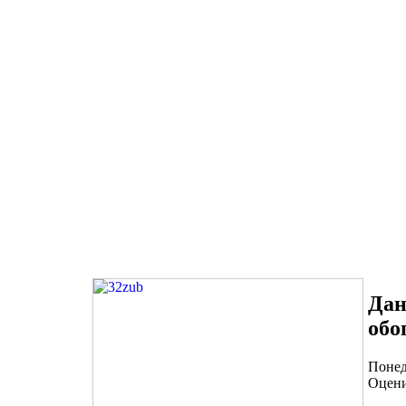
Дан
обо
Понед
Оцени