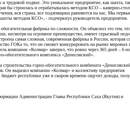
 и трудовой подвиг. Это уникальное предприятие, как шахта, та
орая бы строилась и отрабатывалась методом КСО – камерно-сто
учения, вся страна, все подземщики равняются на нас. Мы первы
шахты методом КСО», - подчеркнул руководитель предприятия.
 обогатительная фабрика по сложности. Он объяснил это тем, что
и, несмотря на огромное преимущество, имеют серьезный недо
строена самая сложная, современная фабрика в России, которая с
нство ГОКа то, что он сможет конкурировать на рынке мировых 
ль компании «Колмар» заверил, что ровно через 365 дней – 6 н
рно-обогатительного комплекса «Денисовский».
ла строительства горно-обогатительного комбината «Денисовски
. Он выразил компании «Колмар» и коллективу предприятия
то бюджет республики уже в скором времени ощутит доходы, пол
нформации Администрации Главы Республики Саха (Якутия) и