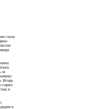
не стала
орно-
частие
мьера
блики
тских
 за
инамику
. Игорь
ю горно-
стью и
о
сдадим к