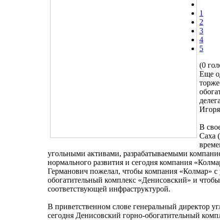
1
2
3
4
5
(0 гол
Еще о
торже
обога
делег
Игоря
В сво
Саха 
време
угольными активами, разрабатываемыми компание
нормального развития и сегодня компания «Колма
Германович пожелал, чтобы компания «Колмар» с 
обогатительный комплекс «Денисовский» и чтоб
соответствующей инфраструктурой.
В приветственном слове генеральный директор у
сегодня Денисовский горно-обогатительный компл