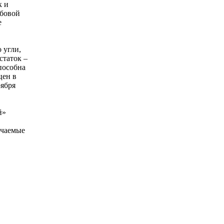
к и
лбовой
е
 угли,
статок –
пособна
цен в
оября
й»
учаемые