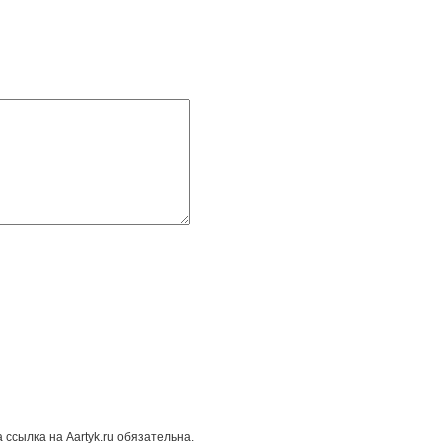
Aartyk.ru
ссылка на Aartyk.ru oбязательна.