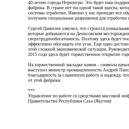
40-летию города Нерюнгри. Это будет наш подарок
фабрика. В стране нет ни одной такой шахты, кот
системы отработки. Именно у нас проходят все об
получаем специальные разрешения для отработки 
Сергей Цивилев озвучил, что строится уникальная
которые добываются на Денисовском месторождени
сверхтруднообогатимость. Поэтому здесь будет по
эффективно обогащать эти угли. Еще одно достои
этой сложной экономической ситуации. Руководите
2015 года здесь будет торжественное открытие го
На торжественной закладке камня – символа нача
выступил министр промышленности Андрей Панов
благодарность за слаженную работу и надежду, ч
от этой фабрики.
***
Управление по работе со средствами массовой и
Правительства Республики Саха (Якутия)