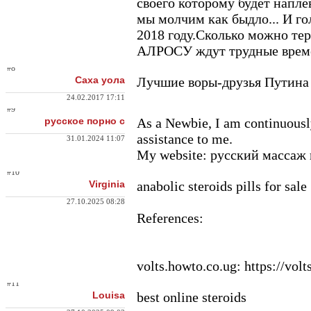
своего которому будет напле
мы молчим как быдло... И го
2018 году.Сколько можно тер
АЛРОСУ ждут трудные врем
#8
Саха уола
Лучшие воры-друзья Путина 
24.02.2017 17:11
#9
русское порно с
As a Newbie, I am continuously
assistance to me.
31.01.2024 11:07
My website: русский массаж
#10
Virginia
anabolic steroids pills for sale
27.10.2025 08:28
References:
volts.howto.co.
ug: https://vo
#11
Louisa
best online steroids