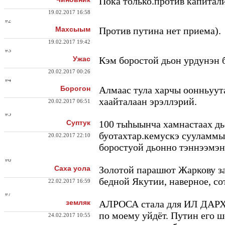
Пока только.против капитал
19.02.2017 16:58
#2
Махсыым
Против путина нет приема).
19.02.2017 19:42
#3
Ужас
Кэм боростой дьон урдунэн б
20.02.2017 00:26
#4
Борогон
Алмаас тула харчы оонньуут
хаайталаан эрэллэрий.
20.02.2017 06:51
#5
Суптук
100 тыhыынча хамнастаах дь
буотахтар.кемус
кэ сууламмы
20.02.2017 22:10
боростуой дьонно тэннээмэн
#6
Саха уола
Золотой парашют Жаркову за 
бедной Якутии, наверное, с
22.02.2017 16:59
#7
земляк
АЛРОСА стала для ИЛ ДАРХА
по моему уйдёт. Путин его ш
24.02.2017 10:55