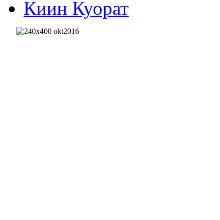
Киин Куорат