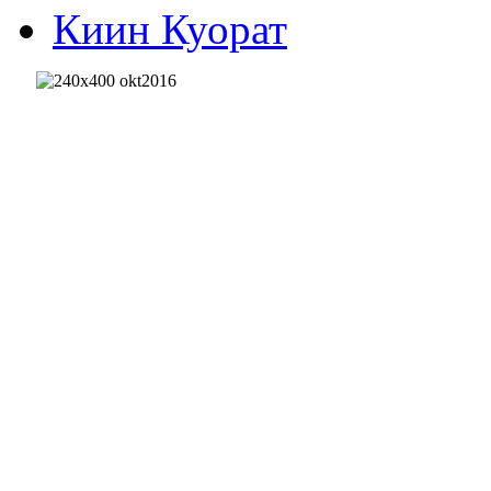
Киин Куорат