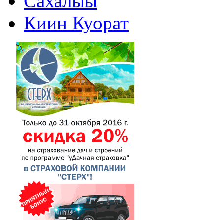
Сахалыы
Киин Куорат