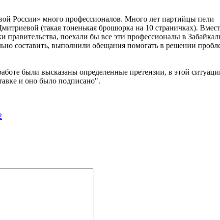
ивой России» много профессионалов. Много лет партийцы пели
триевой (такая тоненькая брошюрка на 10 страничках). Вмест
ки правительства, поехали бы все эти профессионалы в Забайка
льно составить, выполнили обещания помогать в решении пробл
 работе были высказаны определенные претензии, в этой ситуаци
тавке и оно было подписано".
2