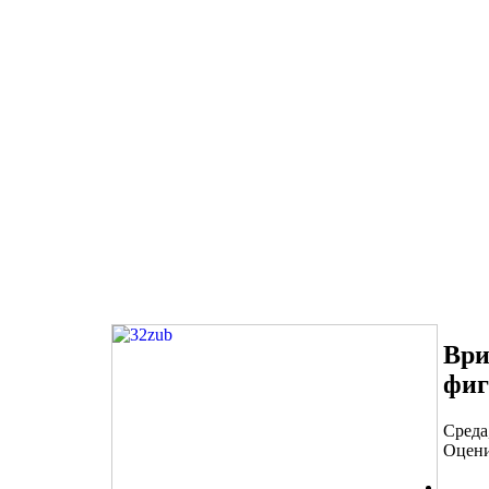
Ври
фиг
Среда
Оцени