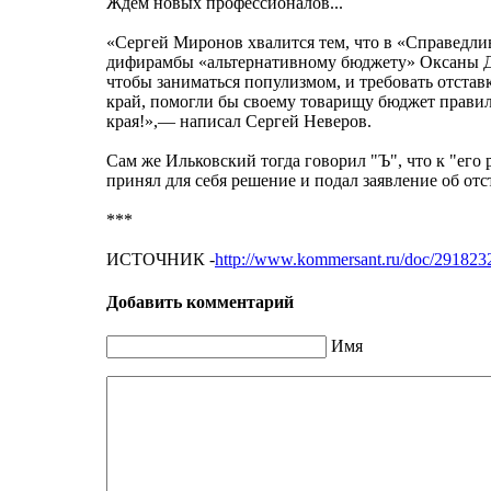
Ждем новых профессионалов...
«Сергей Миронов хвалится тем, что в «Справедл
дифирамбы «альтернативному бюджету» Оксаны Дми
чтобы заниматься популизмом, и требовать отстав
край, помогли бы своему товарищу бюджет прави
края!»,— написал Сергей Неверов.
Сам же Ильковский тогда говорил "Ъ", что к "его
принял для себя решение и подал заявление об отс
***
ИСТОЧНИК -
http://www.kommersant.ru/doc/291823
Добавить комментарий
Имя