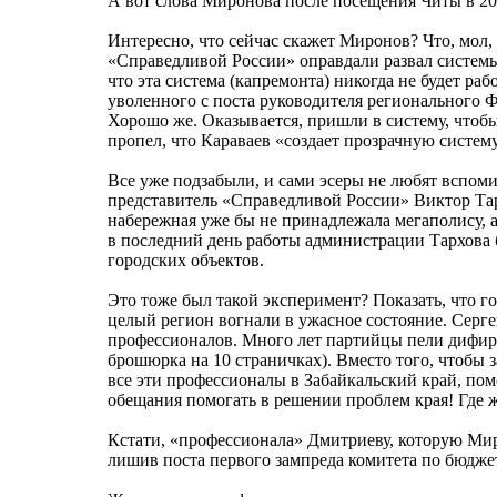
А вот слова Миронова после посещения Читы в 20
Интересно, что сейчас скажет Миронов? Что, мол,
«Справедливой России» оправдали развал системы
что эта система (капремонта) никогда не будет раб
уволенного с поста руководителя регионального 
Хорошо же. Оказывается, пришли в систему, чтобы 
пропел, что Караваев «создает прозрачную систем
Все уже подзабыли, и сами эсеры не любят вспоми
представитель «Справедливой России» Виктор Та
набережная уже бы не принадлежала мегаполису, а
в последний день работы администрации Тархова 
городских объектов.
Это тоже был такой эксперимент? Показать, что г
целый регион вогнали в ужасное состояние. Серг
профессионалов. Много лет партийцы пели дифир
брошюрка на 10 страничках). Вместо того, чтобы 
все эти профессионалы в Забайкальский край, по
обещания помогать в решении проблем края! Где 
Кстати, «профессионала» Дмитриеву, которую Мир
лишив поста первого зампреда комитета по бюдже