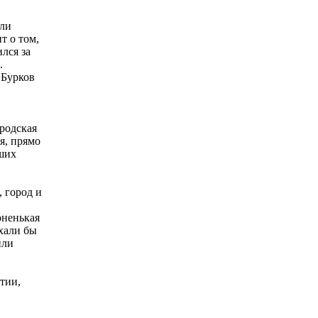
ели
т о том,
ился за
.
 Бурков
родская
я, прямо
йших
 город и
оненькая
ехали бы
или
тии,