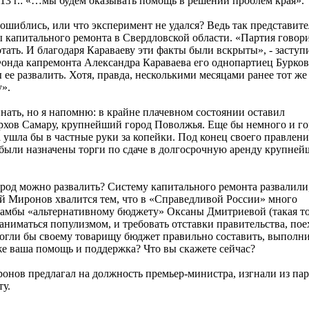
13 г.: «…мы будем оказывать помощь в решении проблем края».
 ошиблись, или что эксперимент не удался? Ведь так представит
 капитального ремонта в Свердловской области. «Партия говори
отать. И благодаря Караваеву эти факты были вскрыты», - заступ
Фонда капремонта Александра Караваева его однопартиец Бурков
ее развалить. Хотя, правда, несколькими месяцами ранее тот же
у».
нать, но я напомню: в крайне плачевном состоянии оставил
рхов Самару, крупнейший город Поволжья. Еще бы немного и го
 ушла бы в частные руки за копейки. Под конец своего правлени
были назначены торги по сдаче в долгосрочную аренду крупне
ород можно развалить? Систему капитального ремонта развалили,
ей Миронов хвалится тем, что в «Справедливой России» много
амбы «альтернативному бюджету» Оксаны Дмитриевой (такая т
заниматься популизмом, и требовать отставки правительства, по
могли бы своему товарищу бюджет правильно составить, выполн
же ваша помощь и поддержка? Что вы скажете сейчас?
онов предлагал на должность премьер-министра, изгнали из пар
ту.