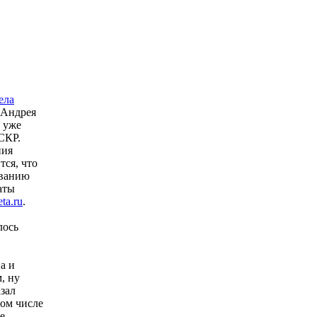
 Андрея
 уже
СКР.
ния
тся, что
аванию
аты
ta.ru
.
лось
а и
, ну
зал
том числе
е