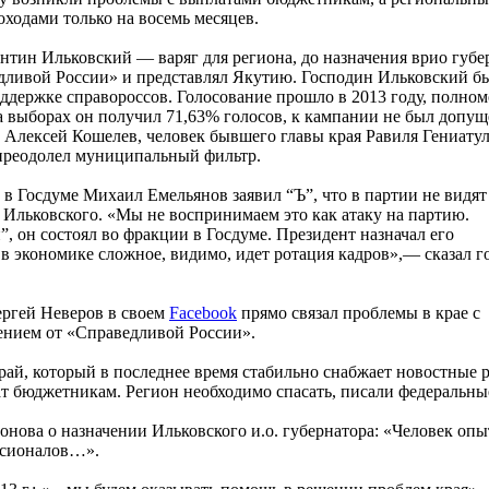
оходами только на восемь месяцев.
антин Ильковский — варяг для региона, до назначения врио губе
едливой России» и представлял Якутию. Господин Ильковский б
ддержке справороссов. Голосование прошло в 2013 году, полно
а выборах он получил 71,63% голосов, к кампании не был допу
 Алексей Кошелев, человек бывшего главы края Равиля Гениату
преодолел муниципальный фильтр.
 Госдуме Михаил Емельянов заявил “Ъ”, что в партии не видят
Ильковского. «Мы не воспринимаем это как атаку на партию.
 он состоял во фракции в Госдуме. Президент назначал его
 в экономике сложное, видимо, идет ротация кадров»,— сказал 
ергей Неверов в своем
Facebook
прямо связал проблемы в крае с
ением от «Справедливой России».
ай, который в последнее время стабильно снабжает новостные 
ат бюджетникам. Регион необходимо спасать, писали федераль
онова о назначении Ильковского и.о. губернатора: «Человек оп
фессионалов…».