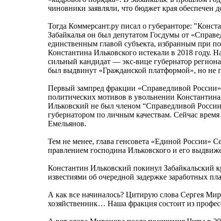
чиновники заявляли, что бюджет края обеспечен д
Тогда Коммерсант.ру писал о губеранторе: "Конст
Забайкалья он был депутатом Госдумы от «Справ
единственным главой субъекта, избранным при по
Константина Ильковского истекали в 2018 году. Н
сильный кандидат — экс-вице губернатор региона
был выдвинут «Гражданской платформой», но не 
Первый зампред фракции «Справедливой России» в
политических мотивов в увольнении Константина 
Ильковский не был членом “Справедливой России”,
губернатором по личным качествам. Сейчас время
Емельянов.
Тем не менее, глава генсовета «Единой России» С
правлением господина Ильковского и его выдвиж
Константин Ильковский покинул Забайкальский кр
известиями об очередной задержке заработных пл
А как все начиналось? Цитирую слова Сергея Мир
хозяйственник… Наша фракция состоит из про