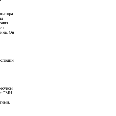
рнатора
ыл
мочия
щен
лина. Он
господин
ресурсы
ные СМИ.
ытный,