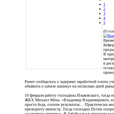
1
2
3
4
5
(0 гол
Време
Кефер
предъ
В пре
матер
в рег
остав
прово
Ранее сообщалось о задержке заработной платы у
объявить о начале каникул на несколько дней ран
10 февраля работу господина Ильковского, тогда 
ЖКХ Михаил Мень. «Владимир Владимирович, есть
просто беда, плохие результаты… Практически мо
президенту министр. Тогда господин Путин попро
«кадрового порядка». В Забайкалье в прошлом го