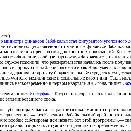
осов)
нно исполняющего обязанности министра финансов Забайкалья
а заподозрили в превышении должностных полномочий. Кеферу
явлено обвинение, сообщает пресс-служба краевого управления 
сс-службе пояснили, что разбирательства начались после получе
иалов из прокуратуры Забайкальского края. В документах говори
ионе задерживали зарплату бюджетникам. Без средств к существ
ались учителя, медицинские и социальные работники. Так, выпл
дились несвоевременно в первом квартале 2015 года, пишет
Gaze
чителям, пишет
Интерфакс
. Тогда в некоторых школах даже приш
ьше запланированного срока.
еще губернатора Забайкалья, раскритиковал министр строительств
 два региона — это Карелия и Забайкальский край, по которым
жно вообще саботированием назвать вот этой программы»,— ска
сил проанализировать ситуацию и представить предложения, в 
ду возникли проблемы с выплатами бюджетникам, а региональны