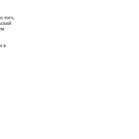
о того,
льский
ем
и я