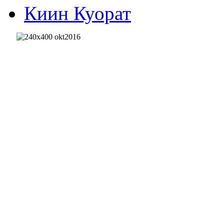
Киин Куорат