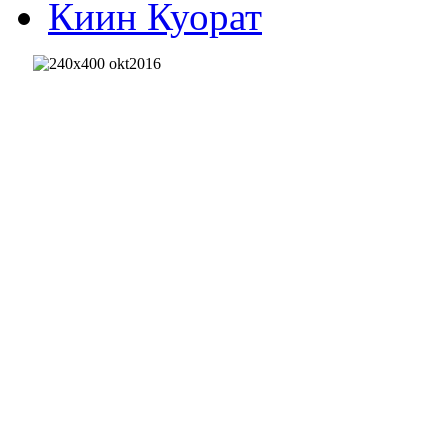
Киин Куорат