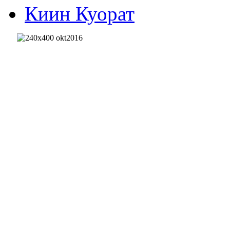
Киин Куорат