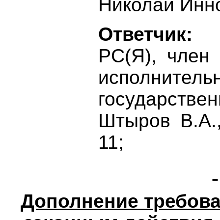
Николай Инн
Ответчик:
Б
РС(Я), член
исполнит
государств
Штыров В.А.,
11;
Дополнение требова