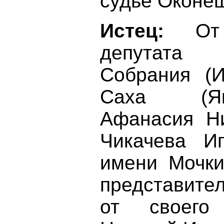
судье Оконе
Истец:
От и
депутата 
Собрания (И
Саха (Як
Афанасия Ни
Чикачева Иг
имени Мочки
представите
от своего