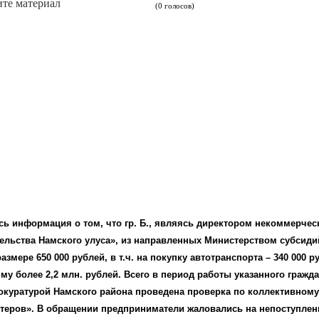
те материал
(0 голосов)
ась информация о том, что гр. Б., являясь директором некоммерчес
ельства Намского улуса», из направленных Министерством субсиди
мере 650 000 рублей, в т.ч. на покупку автотранспорта – 340 000 р
 более 2,2 млн. рублей. Всего в период работы указанного гражд
рокуратурой Намского района проведена проверка по коллективному
стеров». В обращении предприниматели жаловались на непоступлен