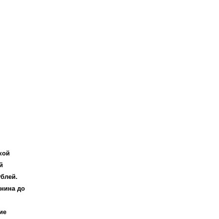
кой
й
ублей.
анина до
ие