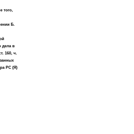
е того,
ении Б.
ой
 дела в
. 160, ч.
азанных
ра РС (Я)