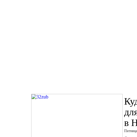
Ку
дл
в 
Пятница