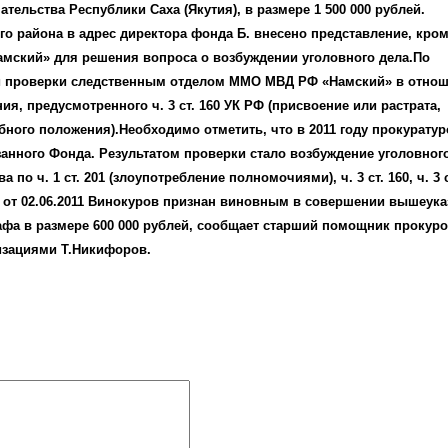
ельства Республики Саха (Якутия), в размере 1 500 000 рублей.
о района в адрес директора фонда Б. внесено представление, кром
ский» для решения вопроса о возбуждении уголовного дела.По
й проверки следственным отделом ММО МВД РФ «Намский» в отнош
я, предусмотренного ч. 3 ст. 160 УК РФ (присвоение или растрата,
ного положения).Необходимо отметить, что в 2011 году прокуратур
анного Фонда. Результатом проверки стало возбуждение уголовного
 ч. 1 ст. 201 (злоупотребление полномочиями), ч. 3 ст. 160, ч. 3 ст
а от 02.06.2011 Винокуров признан виновным в совершении вышеук
афа в размере 600 000 рублей, сообщает старший помощник прокуро
изациями Т.Никифоров.