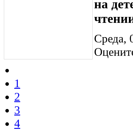
на дет
чтени
Среда, 
Оценит
1
2
3
4