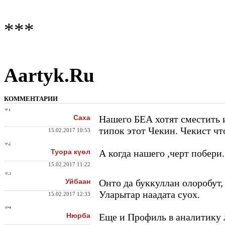
***
Aartyk.Ru
КОММЕНТАРИИ
#1
Саха
Нашего БЕА хотят сместить 
типок этот Чекин. Чекист чт
15.02.2017 10:53
#2
Туора күөл
А когда нашего ,черт побери.
15.02.2017 11:22
#3
Уйбаан
Онто да буккуллан олоробут,
Уларытар наадата суох.
15.02.2017 12:33
#4
Нюрба
Еще и Профиль в аналитику л