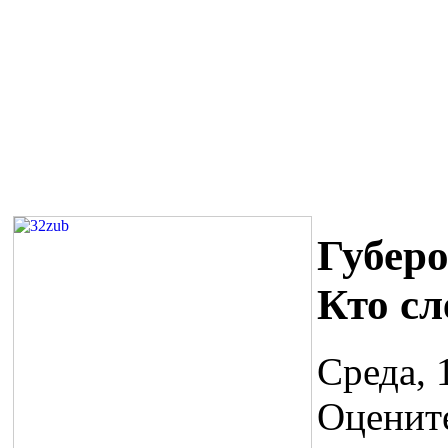
Губеро
Кто с
Среда, 
Оценит