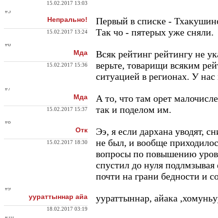
15.02.2017 13:03
#5
Непрально!
Первый в списке - Тхакушинов
Так чо - пятерых уже сняли.
15.02.2017 13:24
#6
Мда
Всяк рейтинг рейтингу не ука
верьте, товарищи всяким рей
15.02.2017 15:36
ситуацией в регионах. У нас 
#7
Мда
А то, что там орет малочисл
так и поделом им.
15.02.2017 15:37
#8
Отк
Ээ, я если дархана уводят, с
не был, и вообще приходилос
15.02.2017 18:30
вопросы по повышению уровня
спустил до нуля подлмзывая 
почти на грани бедности и 
#9
уураттыннар айа
уураттыннар, айака ,хомуньу
18.02.2017 03:19
#10