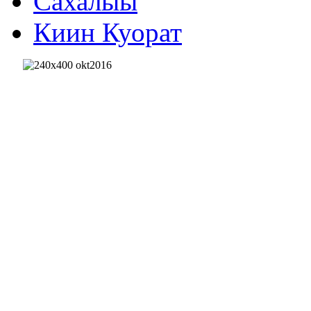
Сахалыы
Киин Куорат