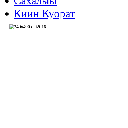
Сахалыы
Киин Куорат