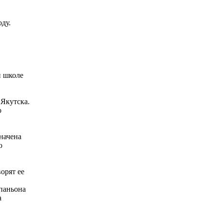
ду.
й школе
 Якутска.
о
начена
ю
орят ее
мпаньона
а