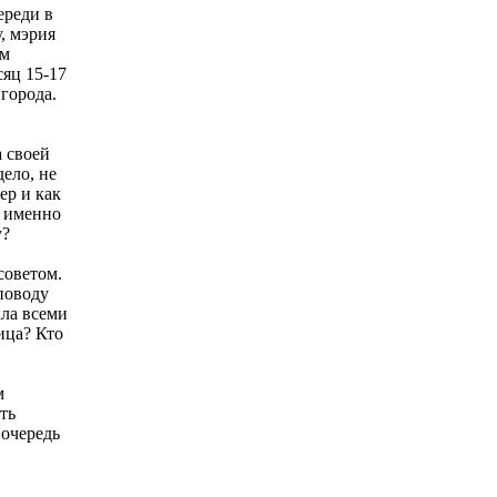
ереди в
, мэрия
ем
сяц 15-17
 города.
 своей
ело, не
ер и как
и именно
му?
советом.
поводу
ала всеми
ица? Кто
м
ть
 очередь