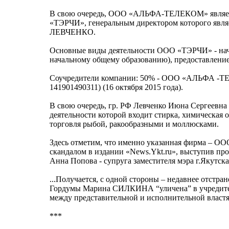
В свою очередь, ООО «АЛЬФА-ТЕЛЕКОМ» являетс
«ТЭРЧИ», генеральным директором которого являе
ЛЕВЧЕНКО.
Основные виды деятельности ООО «ТЭРЧИ» - нача
начальному общему образованию), предоставление
Соучредители компании: 50% - ООО «АЛЬФА -Т
141901490311) (16 октября 2015 года).
В свою очередь, гр. РФ Левченко Июна Сергеевн
деятельности которой входит стирка, химическая 
торговля рыбой, ракообразными и моллюсками.
Здесь отметим, что именно указанная фирма – ОО
скандалом в издании «News.Ykt.ru», выступив пр
Анна Попова - супруга заместителя мэра г.Якутск
...Получается, с одной стороны – недавнее отстр
Гордумы Марина СИЛКИНА “уличена” в учредитель
между представительной и исполнительной властя
***