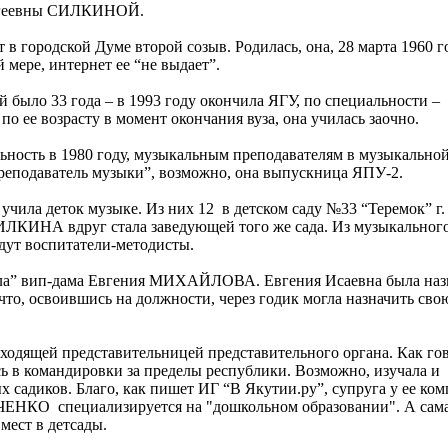
ергеевны СИЛКИНОЙ.
городской Думе второй созыв. Родилась, она, 28 марта 1960 го
 мере, интернет ее “не выдает”.
было 33 года – в 1993 году окончила ЯГУ, по специальности –
по ее возрасту в момент окончания вуза, она училась заочно.
льность в 1980 году, музыкальным преподавателям в музыкально
 “преподаватель музыки”, возможно, она выпускница ЯПУ-2.
учила деток музыке. Из них 12 в детском саду №33 “Теремок” г.
 СИЛКИНА вдруг стала заведующей того же сада. Из музыкальног
идут воспитатели-методисты.
ла” вип-дама Евгения МИХАЙЛОВА. Евгения Исаевна была наз
что, освоившись на должности, через годик могла назначить сво
одящей представительницей представительного органа. Как гов
ь в командировки за пределы республики. Возможно, изучала и
 садиков. Благо, как пишет ИГ “В Якутии.ру”, супруга у ее ко
ЕНКО специализируется на "дошкольном образовании". А сам
ест в детсады.