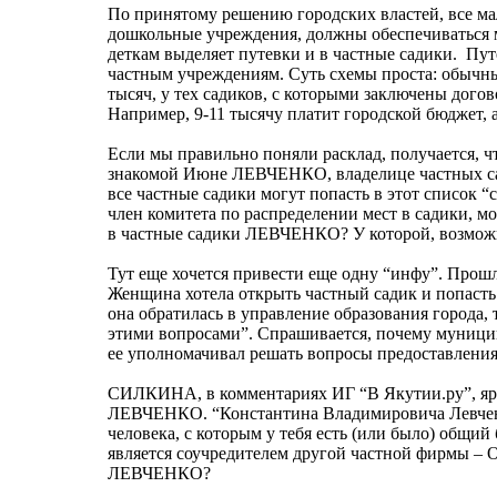
По принятому решению городских властей, все м
дошкольные учреждения, должны обеспечиваться м
деткам выделяет путевки и в частные садики. Пут
частным учреждениям. Суть схемы проста: обычны
тысяч, у тех садиков, с которыми заключены догов
Например, 9-11 тысячу платит городской бюджет, 
Если мы правильно поняли расклад, получается,
знакомой Июне ЛЕВЧЕНКО, владелице частных сад
все частные садики могут попасть в этот список 
член комитета по распределении мест в садики, м
в частные садики ЛЕВЧЕНКО? У которой, возмож
Тут еще хочется привести еще одну “инфу”. Прошл
Женщина хотела открыть частный садик и попасть 
она обратилась в управление образования города,
этими вопросами”. Спрашивается, почему муниц
ее уполномачивал решать вопросы предоставлени
СИЛКИНА, в комментариях ИГ “В Якутии.ру”, яро
ЛЕВЧЕНКО. “Константина Владимировича Левченко я
человека, с которым у тебя есть (или было) общи
является соучредителем другой частной фирмы –
ЛЕВЧЕНКО?