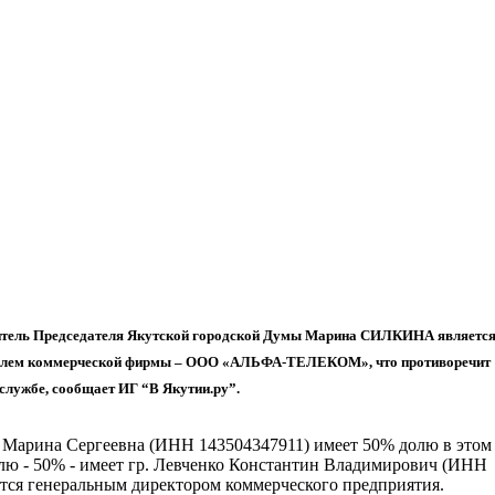
титель Председателя Якутской городской Думы Марина СИЛКИНА являетс
елем коммерческой фирмы – ООО «АЛЬФА-ТЕЛЕКОМ», что противоречит
службе, сообщает ИГ “В Якутии.ру”.
а Марина Сергеевна (ИНН 143504347911) имеет 50% долю в этом
долю - 50% - имеет гр. Левченко Константин Владимирович (ИНН
яется генеральным директором коммерческого предприятия.