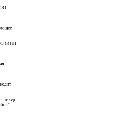
ООО
вующее
КО (ИНН
ая
ь
оводит
е-спикер
ойна”