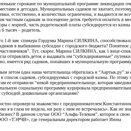
аленькие горожане по муниципальной программе ликвидации оч
естами в детсадах. Муниципальных садиков не хватает, поэтому
евки, естественно, в количествах ограничены, и выдаются не вс
м частным садикам за посещение деток требуется оплатить в ме
оры с мэрией, часть родительской платы субсидируется из казны
а 6 тысяч – родитель.
 что 1-й зам спикера Гордумы Марина СИЛКИНА, способствовала
иков в выбивании субсидии с городского бюджета? Понятное д
“счастливчиков”. Тут, скорее, Марина СИЛКИНА, как 1 вице-спик
огла отправлять деток и выдавать им “субсидированные” путевк
но, имеется ряд садиков, попавших в муниципальную програм
ым летом одна наша читательница обратилась в “Аартык.ру” за 
в список садиков, субсидируемых с городской казны. По этому 
 там ее отправили “некой предпринимательнице, которая заведов
ипальную социальную программу курировала предпринимательн
я субсидий дошкольным организациям?
стно опровергла знакомство с предпринимателем Константино
 в глаза не видела, ни разу с ним не встречалась». Как не зна
й бизнес? В данном случае ООО “Альфа-Телеком”, которое в свою
 ООО «ТЭРЧИ», где генеральным директором работает Июна