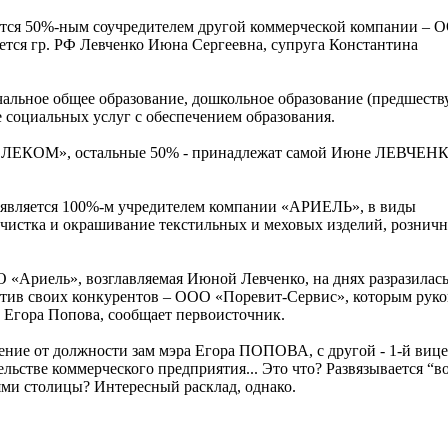
я 50%-ным соучредителем другой коммерческой компании – 
тся гр. РФ Левченко Июна Сергеевна, супруга Константина
льное общее образование, дошкольное образование (предшест
 социальных услуг с обеспечением образования.
ЕЛЕКОМ», остальные 50% - принадлежат самой Июне ЛЕВЧЕН
а является 100%-м учредителем компании «АРИЕЛЬ», в виды
очистка и окрашивание текстильных и меховых изделий, розничн
О «Ариель», возглавляемая Июной Левченко, на днях разразилас
отив своих конкурентов – ООО «Поревит-Сервис», которым рук
а Егора Попова, сообщает первоисточник.
анение от должности зам мэра Егора ПОПОВА, с другой - 1-й виц
стве коммерческого предприятия... Это что? Развязывается “в
ми столицы? Интересный расклад, однако.