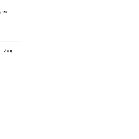
 улус.
Имя