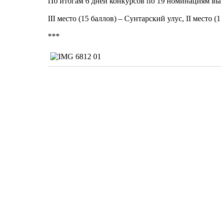
По итогам 6 дней конкурсов по 19 номинациям вы
III место (15 баллов) – Сунтарский улус, II место 
***