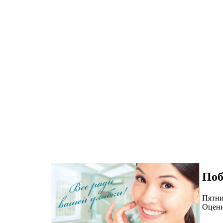
Поб
Пятни
Оцени