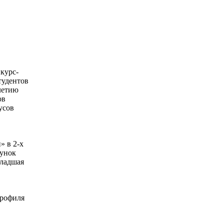
нкурс-
тудентов
летию
ов
усов
» в 2-х
сунок
Младшая
профиля