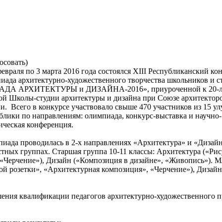
осовать)
февраля по 3 марта 2016 года состоялся XIII Республиканский ко
иада архитектурно-художественного творчества школьников и с
АДА АРХИТЕКТУРЫ и ДИЗАЙНА-2016», приуроченной к 20-
ой Школы-студии архитектуры и дизайна при Союзе архитектор
и. Всего в конкурсе участвовало свыше 470 участников из 15 ул
блики по направлениям: олимпиада, конкурс-выставка и научно-
ическая конференция.
иада проводилась в 2-х направлениях «Архитектура» и «Дизайн
стных группах. Старшая группа 10-11 классы: Архитектура («Ри
 «Черчение»), Дизайн («Композиция в дизайне», «Живопись»). 
ой розетки», «Архитектурная композиция», «Черчение»), Дизайн
ения квалификации педагогов архитектурно-художественного 