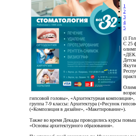
1
2
3
4
5
(1 Гол
С 25 
олимп
«ДЕК
Детск
Якути
Респу
практ
Олимп
возра
гипсовой головы», «Архитектурная композиция»,
группа 7-9 классы: Архитектура («Рисунок гипсов
(«Композиция в дизайне», «Макетирование»).
Также во время Декады проводились курсы повыш
«Основы архитектурного образования».