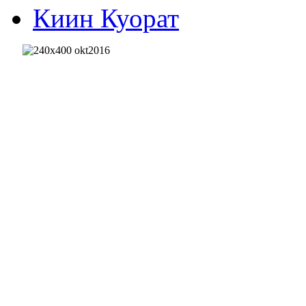
Киин Куорат