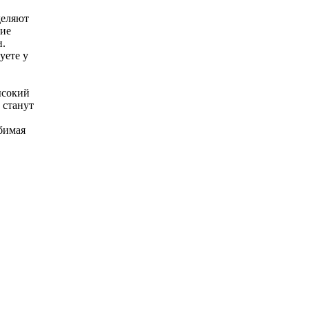
деляют
ние
и.
уете у
ысокий
 станут
бимая