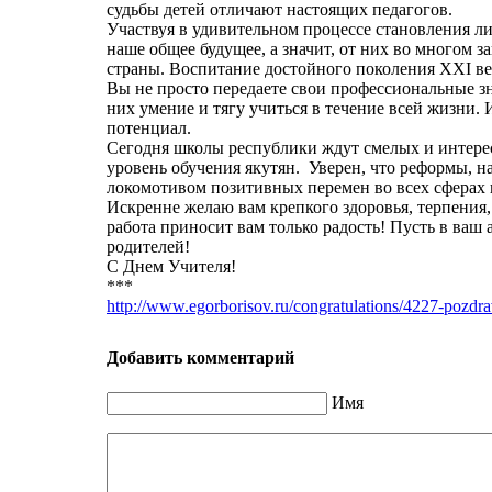
судьбы детей отличают настоящих педагогов.
Участвуя в удивительном процессе становления л
наше общее будущее, а значит, от них во многом з
страны. Воспитание достойного поколения XXI в
Вы не просто передаете свои профессиональные зн
них умение и тягу учиться в течение всей жизни.
потенциал.
Сегодня школы республики ждут смелых и интерес
уровень обучения якутян. Уверен, что реформы, н
локомотивом позитивных перемен во всех сферах
Искренне желаю вам крепкого здоровья, терпения
работа приносит вам только радость! Пусть в ваш 
родителей!
С Днем Учителя!
***
http://www.egorborisov.ru/congratulations/4227-pozdrav
Добавить комментарий
Имя