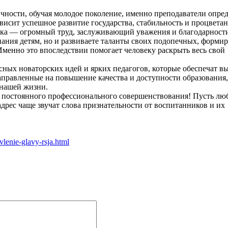
ичности, обучая молодое поколение, именно преподаватели опре
ависит успешное развитие государства, стабильность и процвета
ека — огромный труд, заслуживающий уважения и благодарност
ания детям, но и развиваете таланты своих подопечных, формир
 Именно это впоследствии помогает человеку раскрыть весь свой
ных новаторских идей и ярких педагогов, которые обеспечат в
аправленные на повышение качества и доступности образования,
 нашей жизни.
, постоянного профессионального совершенствования! Пусть лю
адрес чаще звучат слова признательности от воспитанников и их
lenie-glavy-rsja.html