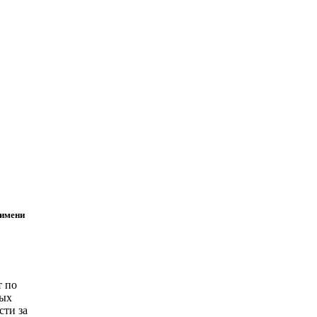
 имени
т по
ных
сти за