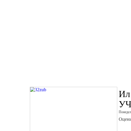
Ил
У
Понедел
Оцени