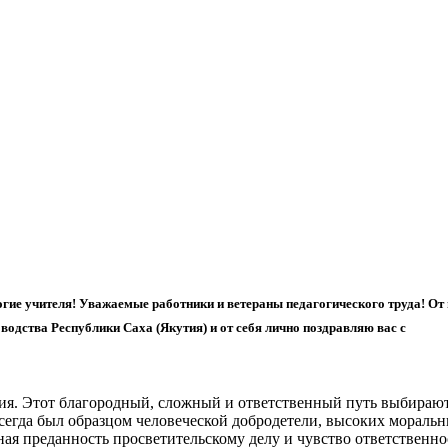
гие учителя! Уважаемые работники и ветераны педагогического труда! От
водства Республики Саха (Якутия) и от себя лично поздравляю вас с
ссия. Этот благородный, сложный и ответственный путь выбираю
сегда был образцом человеческой добродетели, высоких мораль
ная преданность просветительскому делу и чувство ответственно