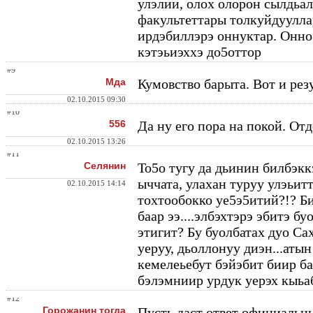
улэлии, олох олорон сылдьа
факультеттары толкуйдуулла
ирдэбиллэрэ оннуктар. Онно
кэтэьиэххэ до5оттор
#9
Мда
Кумовство барыта. Вот и рез
02.10.2015 09:30
#10
556
Да ну его пора на покой. От
02.10.2015 13:26
#11
Селянин
То5о тугу да дьинин билбэкк
ыччата, улахан туруу улэьит
02.10.2015 14:14
тохтообокко уе5э5итий?!? Би
баар ээ....элбэхтэрэ эбитэ 
этигит? Бу буолбатах дуо Са
уеруу, дьоллонуу диэн...атын
кемелеьебут бэйэбит биир б
бэлэмниир урдук уерэх кыьабы
#12
Горожанин тогда
Пусть даст ответ официальны