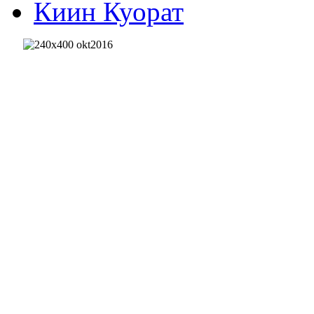
Киин Куорат