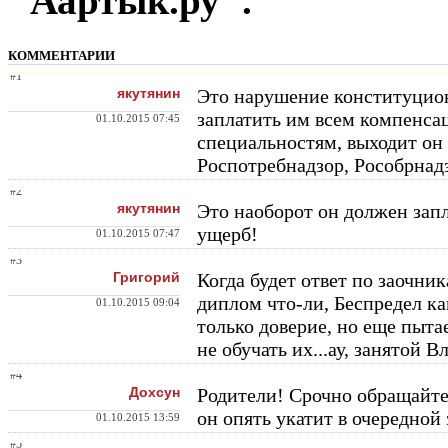
"Аартык.ру".
КОММЕНТАРИИ
#1
якутянин
Это нарушение конституцион
заплатить им всем компенса
01.10.2015 07:45
специальностям, выходит он 
Роспотребнадзор
, Рособрнад
#2
якутянин
Это наоборот он должен зап
ущерб!
01.10.2015 07:47
#3
Григорий
Когда будет ответ по заочни
диплом что-ли, Беспредел как
01.10.2015 09:04
только доверие, но еще пыта
не обучать их...ау, занятой 
#4
Дохсун
Родители! Срочно обращайтес
он опять укатит в очередной 
01.10.2015 13:59
#5