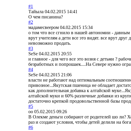
#1
Тайыла
04.02.2015 14:41
О чем писанина?
#2
мадамесвеером
04.02.2015 15:34
о том что все сгнило в нашей автономии - давным
врут учителям а дети все это видят. все врут друг
невозможно продать.
#3
SeSe
04.02.2015 20:55
и главное - для чего все это возня с детьми ? раб
безработных и попрошаек....На Севере нужно огра
#4
SeSe
04.02.2015 21:06
власти не работают над оптимальным соотношение
привозное...Яку
тская пшеница не обладает доста
как дополнительная добавка к алтайской муке...Я
алтайской муки и 60% различные добавки из крупя
достаточно крепкой продовольственн
ой базы прод
#5
оо
05.02.2015 09:26
В Олекме деньги собирают от родителей шо ли? Хот
раз и создают условия, чтобы детей делили на бо
#6