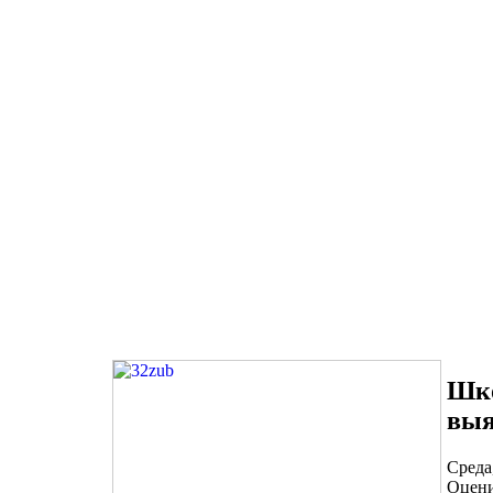
Шко
выя
Среда
Оцени