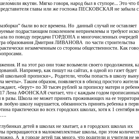
еломили якутян. Мягко говоря, народ был в ступоре... Это что 
 представителя главы или же госпожа ПЕСКОВСКАЯ не забыла 
разборки” были во все времена. Но данный случай не оставляет
ируемые подрастающим поколением неприемлемы и требуют иск
овала по поводу передачи ГОРДОНА и многочисленных очередей
истра образования Дмитрия ЛИВАНОВА по части строительства
рактически незамеченным со стороны общественности. Как гово
вопросами.
ения. И на этот раз они тоже возымели своего продолжения, ка
ований. Например, как пишут на сайтах, в одной из газет будет
ой школьной прописки»,. Родители, чтобы попасть в школу вы
ла мечты». Таким образом, появляется в обиход простого жителя
рждают, «берут» по 30 тысяч рублей за прописку матери и ребен
17 Лена АФОНСКАЯ считает, что с каждым годом прописанных
в разы. Школа не может принять проживающих на ее территории
 в любую школу нарушается, обязанность принять ребенка в перв
ина практически во всех городских школах, хотя к 1 сентября в
г….
глубинках детей в школах не хватает, а в городских школах их
олы превращаются в малокомплектные школы, при этом количест
ложно. А в городе детей так много, что родители и учителя не м