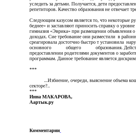
уследить за детьми. Получается, дети предоставл
репетиторов. Качество образования не отвечает т
Следующим казусом является то, что некоторые ру
беднее» и заставляют приносить справку о уров
гимназия «Эврика» при размещении объявления о п
доходах. Сие требование они разместили в район
среагировала достотчно быстро т установила н
основного общего образования. Действующее
предоставлении родителями документов о заработ
программам. Данное требование является дискри
***
...Избиение, очереди, выяснение объема кошель
секторе?..
***
Инна МАКАРОВА,
Аартык.ру
Комментарии