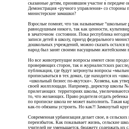
сказанные детям, принявшим участие в передаче ош
Демонстрация «ручного управления» со стороны
министерские замашки?
Взрослые помнят, что так называемые “школьные 
равнодушным никого, так как ценности, культив
в зачаточном состоянии. Пока республика негод
записи детей в школу, приезд федерального мин
дошкольных учреждений, можно сказать остался п
народ был занят своими насущными житейскими 
Но все животрепущие вопросы имеют свои продолж
проверяющих сторон, так и журналистских расслед
публикация, где будут затронуты вопросы «мыльн
прописываться в тех домах, где находится их «шко
«школьный бизнес по-якутски». Хозяева, как утве
своей жилплощади. Например, директор школы №
прилегающих территориях школы, увеличиваются 
то, что желающих. Право родителя отдать ребенка
по прописке школа не может выполнить. Такая карт
как-то обязаны устроить. Но как?! Замкнутый кру
Современная урбанизация делает свое, в сельских 
переизбыток. Как показывает жизнь, сельские шк
учителей не уменьшается, бюджету содержать их с