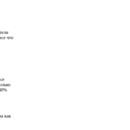
тел
и
все что
се
только
 40%
ра как