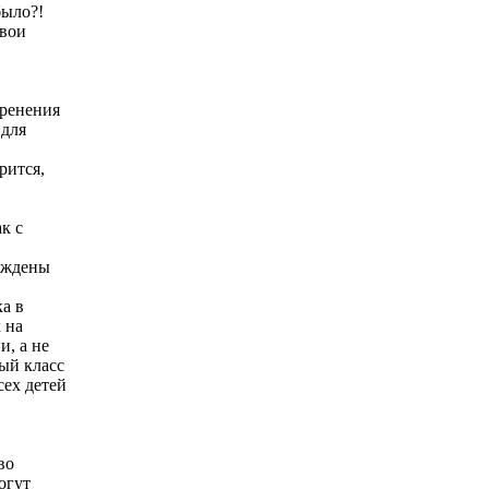
было?!
свои
оренения
 для
рится,
к с
нуждены
ка в
 на
, а не
ый класс
сех детей
во
огут