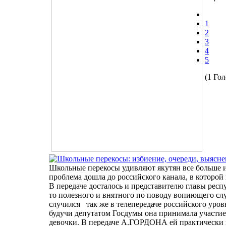
1
2
3
4
5
(1 Гол
Школьные перекосы удивляют якутян все больше и
проблема дошла до российского канала, в котор
В передаче досталось и представителю главы ре
то полезного и внятного по поводу вопиющего 
случился так же в телепередаче российского уровн
будучи депутатом Госдумы она принимала участ
девочки. В передаче А.ГОРДОНА ей практически не