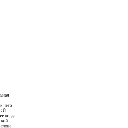
льная
ь чего-
КОЙ
ее когда
ской
слова,