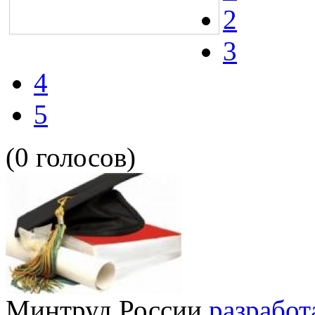
2
3
4
5
(0 голосов)
Минтруд России
разрабо