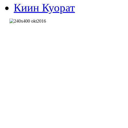
Киин Куорат