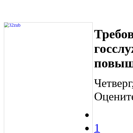
Требо
госсл
повы
Четверг
Оценит
1