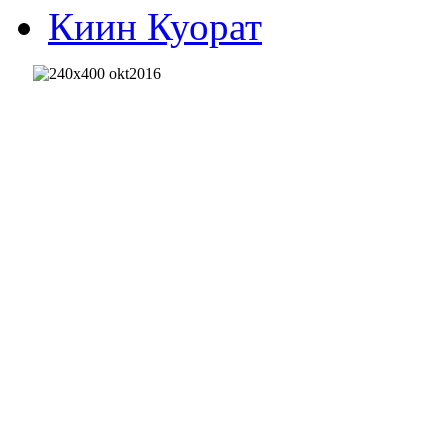
Киин Куорат