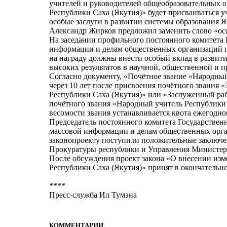
учителей и руководителей общеобразовательных о
Республики Саха (Якутия)» будет присваиваться
особые заслуги в развитии системы образования 
Александр Жирков предложил заменить слово «осо
На заседании профильного постоянного комитета И
информации и делам общественных организаций 
на награду должны внести особый вклад в развити
высоких результатов в научной, общественной и п
Согласно документу, «Почётное звание «Народный 
через 10 лет после присвоения почётного звания
Республики Саха (Якутия)» или «Заслуженный ра
почётного звания «Народный учитель Республики 
весомости звания устанавливается квота ежегодно
Председатель постоянного комитета Государственн
массовой информации и делам общественных орг
законопроекту поступили положительные заключе
Прокуратуры республики и Управления Министерс
После обсуждения проект закона «О внесении изм
Республики Саха (Якутия)» принят в окончательн
****
Пресс-служба Ил Тумэна
КОММЕНТАРИИ