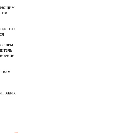
имеющим
утии
енденты
ся
ее чем
читель
своение
ствам
наградах