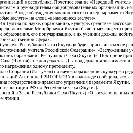
рганизаций в республике. Почётное звание «Народный учитель
 учителям и руководителям общеобразовательных организаций, 
Якутии. В ходе обсуждения законопроекта спикер парламента Як
бые заслуги» на слова «выдающиеся заслуги».
л Тумэна по науке, образованию, культуре, средствам массовой
представителями Минобрнауки Якутии было отмечено, что прет
е образования, его популяризацию, а их ученики должны добить
роизводственной сферах.
учитель Республики Саха (Якутия)» будет присваиваться не ран
 «Заслуженный учитель Российской Федерации», «Заслуженный у
ботник образования Республики Саха (Якутия)». Повторное при
Саха (Якутия)» не допускается. Для поддержания значимости и
го награждения одному претенденту.
ого Собрания (Ил Тумэн) по науке, образованию, культуре, сред
анизаций Антонина ГРИГОРЬЕВА в содокладе сообщила, что к
ния государственно-правового управления парламента Якутии,
тва юстиции РФ по Республике Саха (Якутия).
енений в Закон Республики Саха (Якутия) «О государственных 
ом чтении.
+