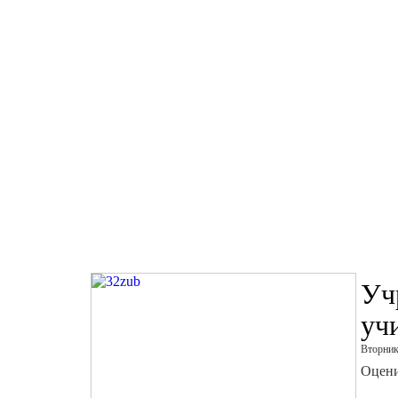
Уч
уч
Вторник
Оцени