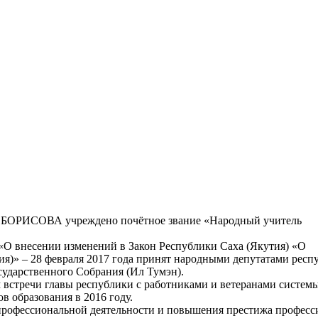
а БОРИСОВА учреждено почётное звание «Народный учитель
«О внесении изменений в Закон Республики Саха (Якутия) «О
ия)» – 28 февраля 2017 года принят народными депутатами респ
сударственного Собрания (Ил Тумэн).
 встречи главы республики с работниками и ветеранами систем
в образования в 2016 году.
профессиональной деятельности и повышения престижа професс