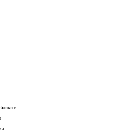
ублики в
ы
ии