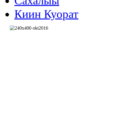
Сахалыы
Киин Куорат