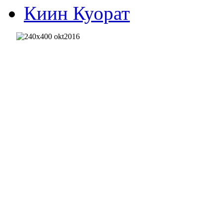
Киин Куорат