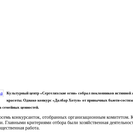
Культурный центр «Сергеляхские огни» собрал поклонников истинной 
красоты. Однако конкурс «Далбар Хотун» от привычных бьюти-состяз
а семейных ценностей.
осемь конкурсанток, отобранных организационным комитетом. 
и. Главными критериями отбора были хозяйственная деятельнос
бщественная работа.