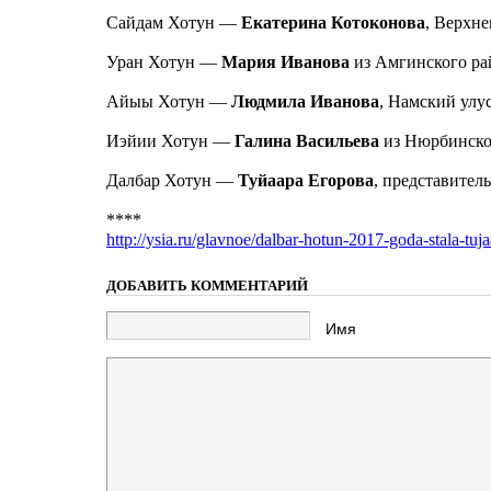
Сайдам Хотун —
Екатерина Котоконова
, Верхн
Уран Хотун —
Мария Иванова
из Амгинского ра
Айыы Хотун —
Людмила Иванова
, Намский улус
Иэйии Хотун —
Галина Васильева
из Нюрбинско
Далбар Хотун —
Туйаара Егорова
, представител
****
http://ysia.ru/glavnoe/dalbar-hotun-2017-goda-stala-tuj
ДОБАВИТЬ КОММЕНТАРИЙ
Имя