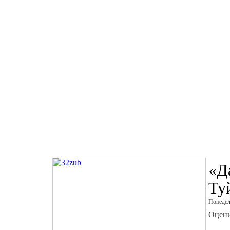
«Д
Ту
Понедел
Оцени