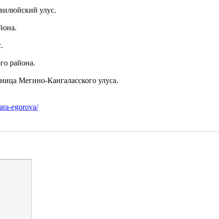
евилюйский улус.
йона.
.
го района.
ьница Мегино-Кангаласского улуса.
aara-egorova/