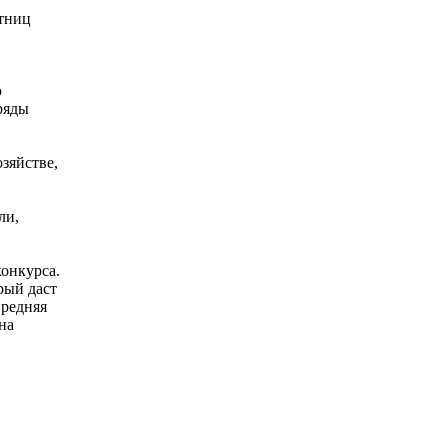
стниц
ю
ряды
зяйстве,
ли,
онкурса.
рый даст
Средняя
на