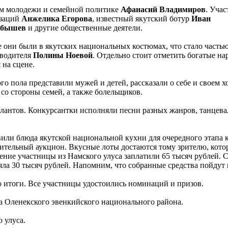
ам молодежи и семейной политике
Афанасий Владимиров
. Уча
изаций
Анжелика Егорова
, известный якутский ботур
Иван
абышев
и другие общественные деятели.
се они были в якутских национальных костюмах, что стало часть
оводителя
Полины Ноевой
. Отдельно стоит отметить богатые на
 на сцене.
о пола представили мужей и детей, рассказали о себе и своем хо
со стороны семей, а также болельщиков.
алантов. Конкурсантки исполняли песни разных жанров, танцева
ли блюда якутской национальной кухни для очередного этапа к
рительный аукцион. Вкусные лоты достаются тому зрителю, кото
ение участницы из Намского улуса заплатили 65 тысяч рублей. 
ляла 30 тысяч рублей. Напомним, что собранные средства пойдут 
 итоги. Все участницы удостоились номинаций и призов.
а Оленекского эвенкийского национального района.
 улуса.