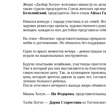
Жюри «Далбар Хотун» возглавил министр по дел
также судили председатель Союза женских орган
Белолюбский
, председатель Лиги отцов
Айхал Г
Начался конкурс с парада участниц и их семей. В
задумки режиссера проекта, художественного рук
женщин, каждая из них достойно представила себя
На этапе «Визитка» представительницы прекрасног
хобби и достижениях. Не обошлось без поддержки 
Один из ярких моментов вечера – демонстрация т
играли на национальных инструментах.
Будучи опытными хозяйками, участницы приготови
Уже в который раз они выставляются на благотво
самую высокую цену. Так, за кулинарное произвед
цена, которую зрители давали за один лот, состав
лечение больного ребенка.
После итогового вечернего выхода жюри объявило
Мааны Хотун —
Ия Федорова
, представительниц
Талба Хотун —
Дария Старостина
из Таттинского