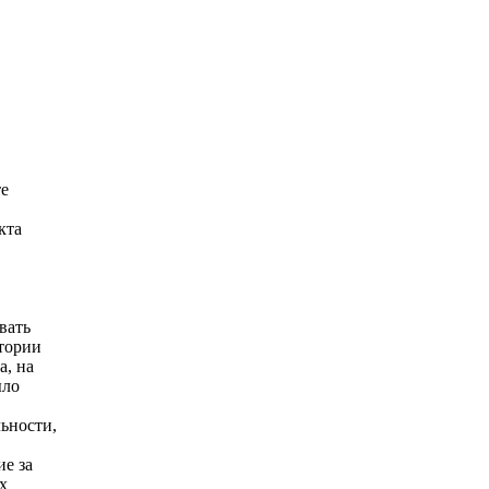
те
кта
вать
тории
а, на
ыло
ьности,
е за
х