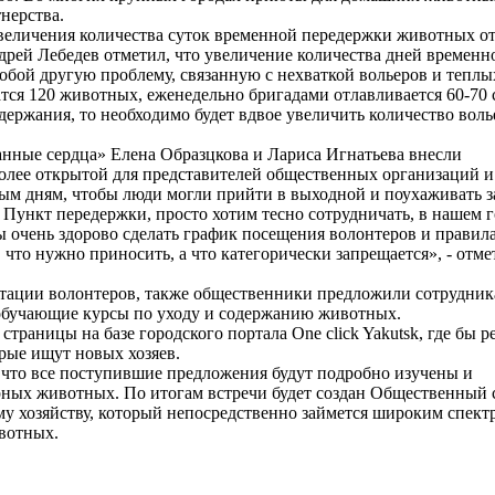
нерства.
величения количества суток временной передержки животных от
рей Лебедев отметил, что увеличение количества дней временн
обой другую проблему, связанную с нехваткой вольеров и теплы
ся 120 животных, еженедельно бригадами отлавливается 60-70 
ержания, то необходимо будет вдвое увеличить количество воль
нные сердца» Елена Образцкова и Лариса Игнатьева внесли
олее открытой для представителей общественных организаций и
ным дням, чтобы люди могли прийти в выходной и поухаживать з
 Пункт передержки, просто хотим тесно сотрудничать, в нашем 
ы очень здорово сделать график посещения волонтеров и правил
 что нужно приносить, а что категорически запрещается», - отм
итации волонтеров, также общественники предложили сотрудни
 обучающие курсы по уходу и содержанию животных.
раницы на базе городского портала One click Yakutsk, где бы р
рые ищут новых хозяев.
 что все поступившие предложения будут подробно изучены и
рных животных. По итогам встречи будет создан Общественный 
му хозяйству, который непосредственно займется широким спект
вотных.