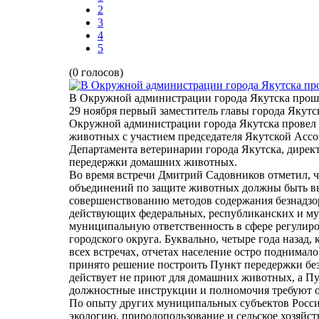
2
3
4
5
(0 голосов)
В Окружной администрации города Якутска прош
29 ноября первый заместитель главы города Якут
Окружной администрации города Якутска провел 
животных с участием председателя Якутской Ассо
Департамента ветеринарии города Якутска, дире
передержки домашних животных.
Во время встречи Дмитрий Садовников отметил, ч
объединений по защите животных должны быть в
совершенствованию методов содержания безнадз
действующих федеральных, республиканских и м
муниципальную ответственность в сфере регулир
городского округа. Буквально, четыре года назад,
всех встречах, отчетах население остро поднимал
принято решение построить Пункт передержки бе
действует не приют для домашних животных, а Пу
должностные инструкции и полномочия требуют о
По опыту других муниципальных субъектов Росси
экологию, природопользование и сельское хозяй