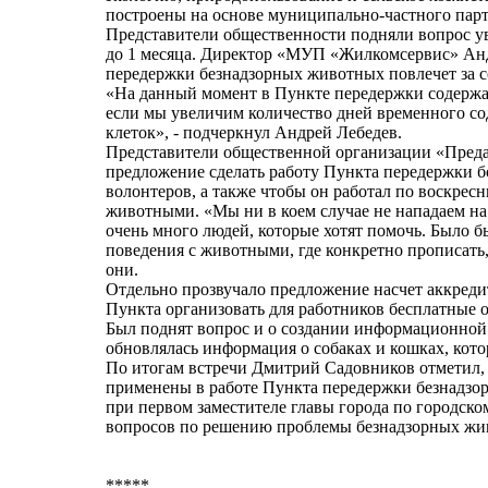
построены на основе муниципально-частного парт
Представители общественности подняли вопрос у
до 1 месяца. Директор «МУП «Жилкомсервис» Анд
передержки безнадзорных животных повлечет за с
«На данный момент в Пункте передержки содержат
если мы увеличим количество дней временного сод
клеток», - подчеркнул Андрей Лебедев.
Представители общественной организации «Преда
предложение сделать работу Пункта передержки б
волонтеров, а также чтобы он работал по воскрес
животными. «Мы ни в коем случае не нападаем на
очень много людей, которые хотят помочь. Было б
поведения с животными, где конкретно прописать,
они.
Отдельно прозвучало предложение насчет аккред
Пункта организовать для работников бесплатные
Был поднят вопрос и о создании информационной ст
обновлялась информация о собаках и кошках, кото
По итогам встречи Дмитрий Садовников отметил,
применены в работе Пункта передержки безнадзо
при первом заместителе главы города по городско
вопросов по решению проблемы безнадзорных жи
*****