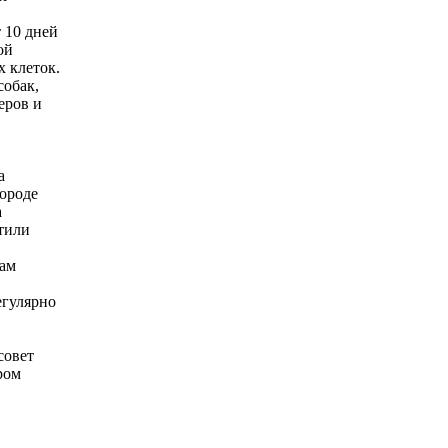
 10 дней
ой
х клеток.
собак,
еров и
а
городе
а
етили
кам
егулярно
совет
ром