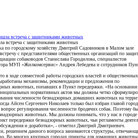
ла встреча с защитниками животных
ска по городскому хозяйству Дмитрий Садовников в Малом зале
встречу с представителями общественных организаций по защи
циации собаководов Станислава Городилова, специалистов
ктора МУП «Жилкомсервис» Андрея Лебедева и сотрудников Пун
то в ходе совместной работы городских властей и общественных
ыработаны механизмы, рекомендации и предложения по
орных животных, попавших в Пункт передержки. «На основании
униципальных нормативных актов мы должны четко сформулиро
ования численности безнадзорных домашних животных на терри
 когда Айсен Сергеевич Николаев только был избран главой город
о вопрос регулирования численности бродячих собак. Поэтому б
знадзорных животных. Мы должны понимать, что у нас в городе
нкт передержки безнадзорных животных, чьи регламенты деятел
бсуждения и доработки», - отметил Дмитрий Дмитриевич.
и, решением данного вопроса занимаются структуры, отвечающи
ство. Во многих крупных городах приюты для домашних животны