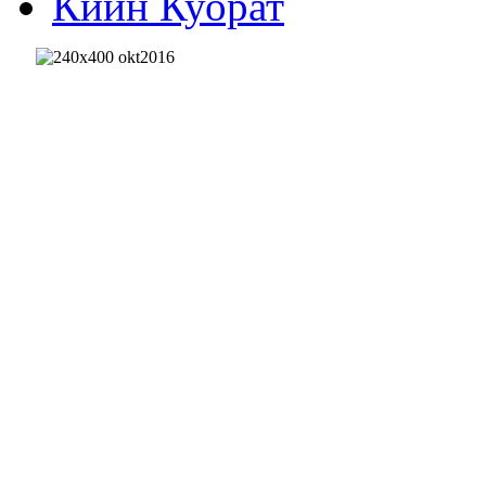
Киин Куорат