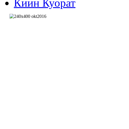
Киин Куорат