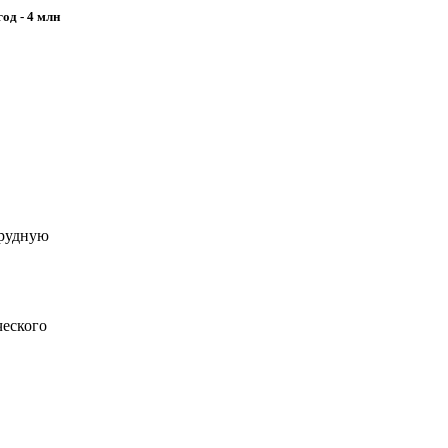
од - 4 млн
трудную
ческого