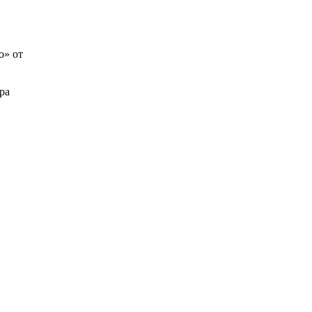
о» от
ра