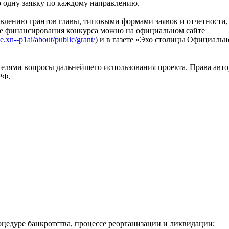
о одну заявку по каждому направлению.
влению грантов главы, типовыми формами заявок и отчетности,
ме финансирования конкурса можно на официальном сайте
e.xn--p1ai/about/public/grant/
) и в газете «Эхо столицы Официальн
телями вопросы дальнейшего использования проекта. Права авто
РФ.
роцедуре банкротства, процессе реорганизации и ликвидации;