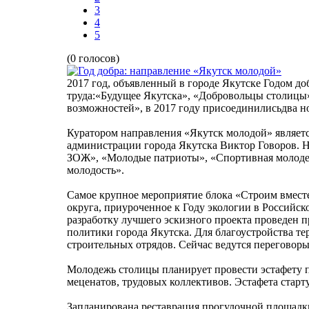
3
4
5
(0 голосов)
2017 год, объявленный в городе Якутске Годом до
труда:«Будущее Якутска», «Добровольцы столицы»
возможностей», в 2017 году присоединилисьдва 
Куратором направления «Якутск молодой» являет
администрации города Якутска Виктор Говоров. Н
ЗОЖ», «Молодые патриоты», «Спортивная молодеж
молодость».
Самое крупное мероприятие блока «Строим вместе
округа, приуроченное к Году экологии в Российск
разработку лучшего эскизного проекта проведен 
политики города Якутска. Для благоустройства т
строительных отрядов. Сейчас ведутся переговор
Молодежь столицы планирует провести эстафету 
меценатов, трудовых коллективов. Эстафета старту
Запланирована реставрация прогулочной площадки