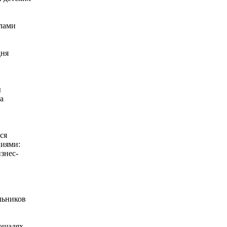
илами
дня
ы
а
ся
циями:
знес-
льников
лощадях