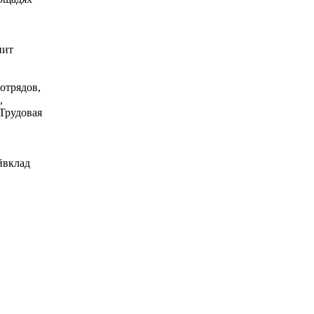
пит
отрядов,
,
Трудовая
йвклад