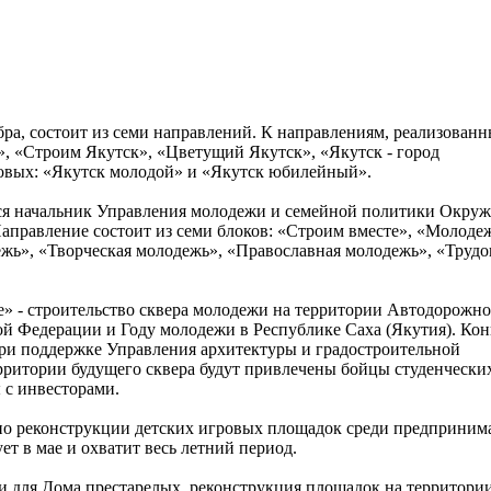
бра, состоит из семи направлений. К направлениям, реализованн
, «Строим Якутск», «Цветущий Якутск», «Якутск - город
новых: «Якутск молодой» и «Якутск юбилейный».
ся начальник Управления молодежи и семейной политики Окру
аправление состоит из семи блоков: «Строим вместе», «Молодеж
ь», «Творческая молодежь», «Православная молодежь», «Трудо
» - строительство сквера молодежи на территории Автодорожно
ой Федерации и Году молодежи в Республике Саха (Якутия). Кон
при поддержке Управления архитектуры и градостроительной
ерритории будущего сквера будут привлечены бойцы студенчески
ы с инвесторами.
по реконструкции детских игровых площадок среди предпринима
ет в мае и охватит весь летний период.
 для Дома престарелых, реконструкция площадок на территори