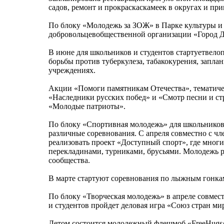
садов, ремонт и прокраскаскамеек в округах и пр
По блоку «Молодежь за ЗОЖ» в Парке культуры и 
добровольцевобщественной организации «Город 
В июне для школьников и студентов стартуетвело
борьбы против туберкулеза, табакокурения, запл
учреждениях.
Акции «Помоги памятникам Отечества», тематиче
«Наследники русских побед» и «Смотр песни и стр
«Молодые патриоты».
По блоку «Спортивная молодежь» для школьников
различные соревнования. С апреля совместно с 
реализовать проект «Доступный спорт», где мног
перекладинами, турниками, брусьями. Молодежь ра
сообщества.
В марте стартуют соревнования по лыжным гонкам
По блоку «Творческая молодежь» в апреле совме
и студентов пройдет деловая игра «Союз стран ми
Летом состоится молодежный флешмоб «FreeHugs» 