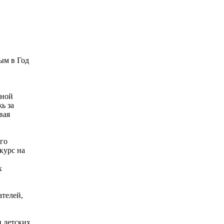
ым в Год
жной
ь за
вая
го
курс на
х
телей,
и детских