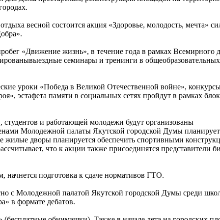
игородах.
отдыха весной состоится акция «Здоровье, молодость, мечта» с
Добра».
пробег «Движение жизнь», в течение года в рамках Всемирного 
анированывыездные семинары и тренинги в общеобразовательных
ские уроки «Победа в Великой Отечественной войне», конкурс
оя», эстафета памяти в социальных сетях пройдут в рамках блок
, студентов и работающей молодежи будут организованы
членами Молодежной палаты Якутской городской Думы планирует
ие жилые дворы планируется обеспечить спортивными конструк
ссчитывает, что к акции также присоединятся представители би
, начнется подготовка к сдаче нормативов ГТО.
стно с Молодежной палатой Якутской городской Думы среди шко
ра» в формате дебатов.
(бесплатные обнимашки). Также в начале лета на городских п