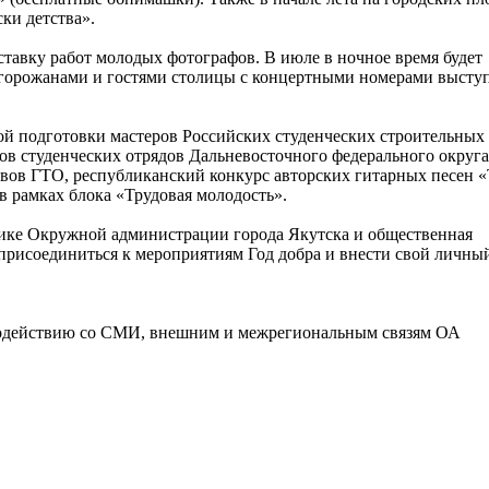
ски детства».
тавку работ молодых фотографов. В июле в ночное время будет
 горожанами и гостями столицы с концертными номерами высту
й подготовки мастеров Российских студенческих строительных 
ов студенческих отрядов Дальневосточного федерального округа
вов ГТО, республиканский конкурс авторских гитарных песен «
в рамках блока «Трудовая молодость».
ике Окружной администрации города Якутска и общественная
присоединиться к мероприятиям Год добра и внести свой личны
имодействию со СМИ, внешним и межрегиональным связям ОА